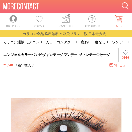
登録・ログイン
お気に入り
メルマガ
・
割引
お買い物ガイド
カート
カラコン全品 送料無料 × 取扱ブランド数 日本最大級
カラコン通販 モアコン
>
カラーコンタクト
>
度あり・度なし
>
ワンデー
>
エンジェルカラーバンビヴィンテージワンデー ヴィンテージセージ
3916
¥1,848
1箱10枚入り
9レビュー