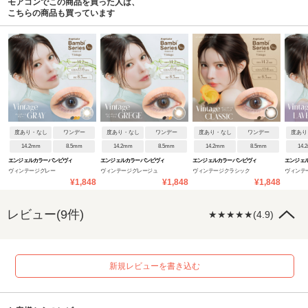
モアコンでこの商品を買った人は、
こちらの商品も買っています
度あり・なし
ワンデー
度あり・なし
ワンデー
度あり・なし
ワンデー
度あり
14.2mm
8.5mm
14.2mm
8.5mm
14.2mm
8.5mm
14.
エンジェルカラーバンビヴィ
エンジェルカラーバンビヴィ
エンジェルカラーバンビヴィ
エンジェ
ヴィンテージグレー
ヴィンテージグレージュ
ヴィンテージクラシック
ヴィンテ
ンテージワンデー
ンテージワンデー
ンテージワンデー
ンテージ
¥1,848
¥1,848
¥1,848
レビュー(9件)
★★★★★(4.9)
新規レビューを書き込む