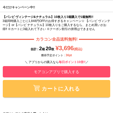
今だけキャンペーン中!!
【バンビ ヴィンテージ&ナチュラル】10枚入り3箱購入で1箱無料!!
3箱同時購入ごとに1,848円OFFのお得すぎるキャンペーン☆ 【バンビ ヴィンテ
ージ】or【バンビ ナチュラル】10枚入りをご購入するなら、まとめ買いがお
得‼ ※カートに3箱入れて下さい ※クーポン割引の併用はできません
カラコン全品送料無料!
¥3,696
2
20
(税込)
合計 :
箱
枚
36pt
獲得予定ポイント :
＼ アプリからの購入なら
毎日ポイント10倍!!
／
モアコンアプリで購入する
カートに入れる