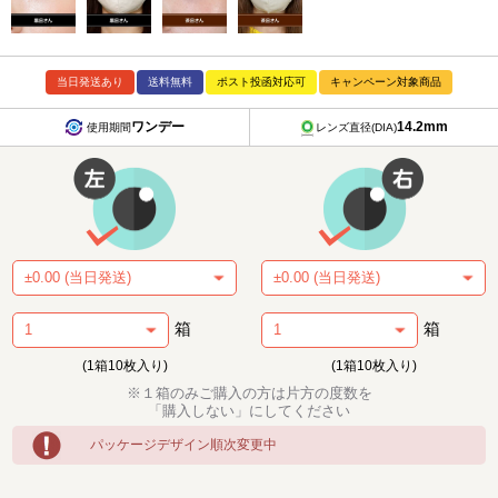
当日発送あり
送料無料
ポスト投函対応可
キャンペーン対象商品
ワンデー
14.2mm
使用期間
レンズ直径(DIA)
箱
箱
(1箱10枚入り)
(1箱10枚入り)
※１箱のみご購入の方は片方の度数を
「購入しない」にしてください
パッケージデザイン順次変更中