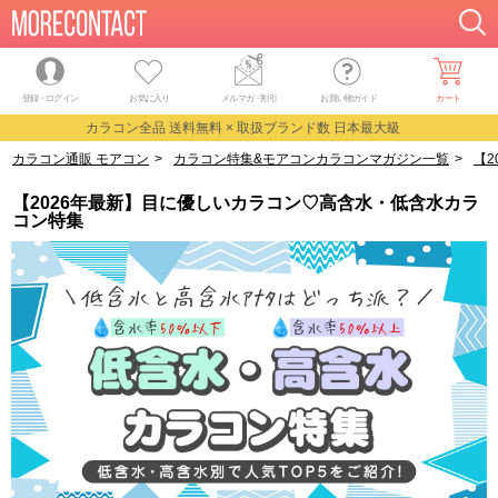
登録・ログイン
お気に入り
メルマガ
・
割引
お買い物ガイド
カート
カラコン全品 送料無料 × 取扱ブランド数 日本最大級
カラコン通販 モアコン
>
カラコン特集&モアコンカラコンマガジン一覧
>
【
【2026年最新】目に優しいカラコン♡高含水・低含水カラ
コン特集