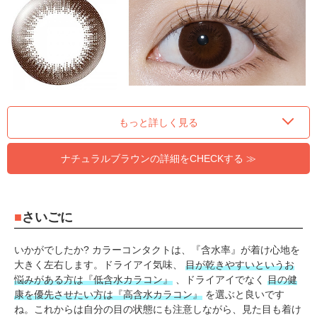
もっと詳しく見る
ナチュラルブラウンの詳細をCHECKする ≫
さいごに
いかがでしたか? カラーコンタクトは、『含水率』が着け心地を
大きく左右します。ドライアイ気味、
目が乾きやすいというお
悩みがある方は『低含水カラコン』
、ドライアイでなく
目の健
康を優先させたい方は『高含水カラコン』
を選ぶと良いです
ね。これからは自分の目の状態にも注意しながら、見た目も着け