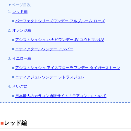
▼ページ目次
1.
レッド編
■
パーフェクトシリーズワンデー フルブルーム ローズ
2.
オレンジ編
■
アシストシュシュ ハナビワンデーUV ユウヒマルUV
■
エティアクールワンデー アンバー
3.
イエロー編
■
アシストシュシュ アイスフローラワンデー タイガーストーン
■
エティアジュレワンデー シトラスジュレ
4.
さいごに
■
日本最大のカラコン通販サイト「モアコン」について
■
レッド編