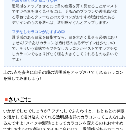
色素が薄く見えるような色
透明感をアップさせるには目の色素を薄く見せることがマスト
です♡色素を薄く見せるには、明るめのブラウンや透明感が出
る寒色であるグレーなどのカラコンがおすすめ!透け感のある
デザインのものを選べば、透明感がぐんとアップします♪
フチなしカラコンがおすすめ◎
透明感のある目元を目指すなら、目を大きく見せる必要はあり
ません!フチありカラコンは透け感のあるデザインは少ないの
で、そういう意味でもフチなしカラコンがベストです♡フチな
しカラコンでもさりげなく瞳を大きくしてくれるものも多いで
すよ♪
上の3点を参考に自分の瞳の透明感をアップさせてくれるカラコン
を探してみましょう!
■
さいごに
いかがでしたでしょうか? フチなしでふんわりと、もともとの裸眼
を活かして溶け込んでくれる透明感抜群のカラコンってこんなにあ
るんですよ! メイクや髪型によってカラコンを変えるのもおすすめ
です! お出かけの際のスタイルに合わせて、透明感があるカラコン