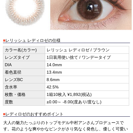
■
レリッシュ レディロゼの仕様
カラー名(カラー)
レリッシュ レディロゼ / ブラウン
レンズタイプ
1日装用使い捨て / ワンデータイプ
DIA
14.0mm
着色直径
13.4mm
レンズBC
8.6mm
含水率
42.5%
枚数・価格
1箱10枚入 ¥1,892(税込)
度数
±0.00～ -8.00(度あり/度なし)
■
レディロゼのおすすめポイント
大人の魅力たっぷりのトップモデル中村アンさんプロデュースで
す。花のような爽やかなピンクがさり気なく発色し、優しく可愛い