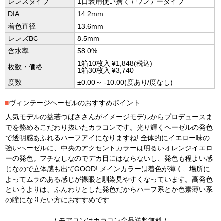
レンズタイプ
1日装用使い捨て / ワンデータイプ
DIA
14.2mm
着色直径
13.6mm
レンズBC
8.5mm
含水率
58.0%
1箱10枚入 ¥1,848(税込)
枚数・価格
1箱30枚入 ¥3,740
度数
±0.00～ -10.00(度あり/度なし)
■
ヴィンテージヘーゼルのおすすめポイント
人気モデルの益若つばささんがイメージモデルからプロデュースま
でを務めるこだわり抜いたカラコンです。光り輝くヘーゼルの発色
で透明感あふれるハーフアイになりますね! 全体的にイエロー味の
強いヘーゼルに、中央のアクセントカラーは明るいオレンジイエロ
ーの発色。フチなしなのでデカ目にはならないし、発色も程よい感
じなので立体感も出てGOOD! メインカラーは着色が薄く、場所に
よってムラのある感じが裸眼と馴染見やすくなっています。高発色
というよりは、ふんわりとした発色だからハーフ系とか色素薄い系
の瞳になりたい方におすすめです!
\ モアコンはカラコン全品送料無料 /