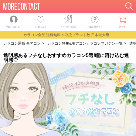
登録・ログイン
お気に入り
メルマガ
・
割引
お買い物ガイド
カート
カラコン全品 送料無料 × 取扱ブランド数 日本最大級
カラコン通販 モアコン
>
カラコン特集&モアコンカラコンマガジン一覧
>
透
透明感あるフチなしおすすめカラコン5選!瞳に溶け込む透
明感♡