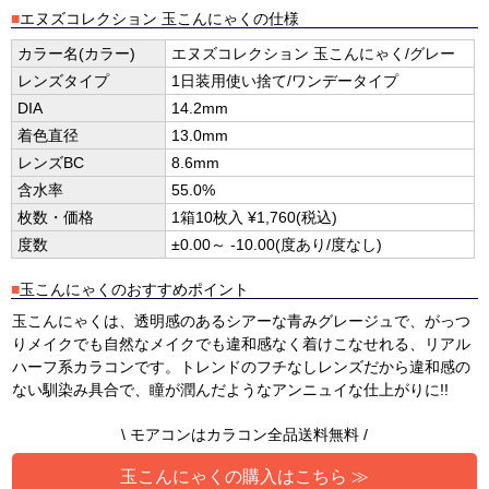
■
エヌズコレクション 玉こんにゃくの仕様
カラー名(カラー)
エヌズコレクション 玉こんにゃく/グレー
レンズタイプ
1日装用使い捨て/ワンデータイプ
DIA
14.2mm
着色直径
13.0mm
レンズBC
8.6mm
含水率
55.0%
枚数・価格
1箱10枚入 ¥1,760(税込)
度数
±0.00～ -10.00(度あり/度なし)
■
玉こんにゃくのおすすめポイント
玉こんにゃくは、透明感のあるシアーな青みグレージュで、がっつ
りメイクでも自然なメイクでも違和感なく着けこなせれる、リアル
ハーフ系カラコンです。トレンドのフチなしレンズだから違和感の
ない馴染み具合で、瞳が潤んだようなアンニュイな仕上がりに!!
\ モアコンはカラコン全品送料無料 /
玉こんにゃくの購入はこちら ≫