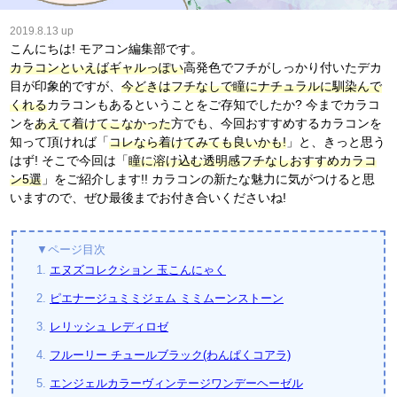
2019.8.13 up
こんにちは! モアコン編集部です。
カラコンといえばギャルっぽい
高発色でフチがしっかり付いたデカ
目が印象的ですが、
今どきはフチなしで瞳にナチュラルに馴染んで
くれる
カラコンもあるということをご存知でしたか? 今までカラコ
ンを
あえて着けてこなかった
方でも、今回おすすめするカラコンを
知って頂ければ「
コレなら着けてみても良いかも!
」と、きっと思う
はず! そこで今回は「
瞳に溶け込む透明感フチなしおすすめカラコ
ン5選
」をご紹介します!! カラコンの新たな魅力に気がつけると思
いますので、ぜひ最後までお付き合いくださいね!
▼ページ目次
1.
エヌズコレクション 玉こんにゃく
2.
ピエナージュミミジェム ミミムーンストーン
3.
レリッシュ レディロゼ
4.
フルーリー チュールブラック(わんぱくコアラ)
5.
エンジェルカラーヴィンテージワンデーヘーゼル