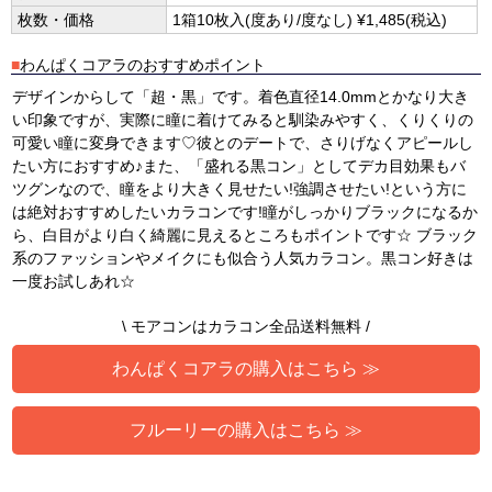
枚数・価格
1箱10枚入(度あり/度なし) ¥1,485(税込)
■
わんぱくコアラのおすすめポイント
デザインからして「超・黒」です。着色直径14.0mmとかなり大き
い印象ですが、実際に瞳に着けてみると馴染みやすく、くりくりの
可愛い瞳に変身できます♡彼とのデートで、さりげなくアピールし
たい方におすすめ♪また、「盛れる黒コン」としてデカ目効果もバ
ツグンなので、瞳をより大きく見せたい!強調させたい!という方に
は絶対おすすめしたいカラコンです!瞳がしっかりブラックになるか
ら、白目がより白く綺麗に見えるところもポイントです☆ ブラック
系のファッションやメイクにも似合う人気カラコン。黒コン好きは
一度お試しあれ☆
\ モアコンはカラコン全品送料無料 /
わんぱくコアラの購入はこちら ≫
フルーリーの購入はこちら ≫