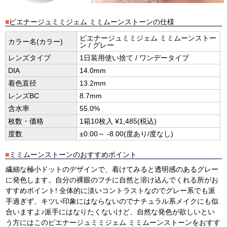
■
ピエナージュミミジェム ミミムーンストーンの仕様
ピエナージュミミジェム ミミムーンストー
カラー名(カラー)
ン / グレー
レンズタイプ
1日装用使い捨て / ワンデータイプ
DIA
14.0mm
着色直径
13.2mm
レンズBC
8.7mm
含水率
55.0%
枚数・価格
1箱10枚入 ¥1,485(税込)
度数
±0.00～ -8.00(度あり/度なし)
■
ミミムーンストーンのおすすめポイント
繊細な極小ドットのデザインで、着けてみると透明感のあるグレー
に発色します。自分の裸眼のフチに自然と溶け込んでくれる所がお
すすめポイント! 全体的に淡いコントラストなのでグレー系でも派
手過ぎず、キツい印象にはならないのでナチュラル系メイクにも似
合いますよ♪派手にはなりたくないけど、自然な発色が欲しいとい
う方にはこのピエナージュミミジェム ミミムーンストーンをおすす