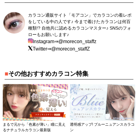
カラコン通販サイト「モアコン」でカラコンの着レポ
をしている中の人です♪ 今まで着けたカラコンは何百
種類!? 自他共に認めるカラコンマスター♪ SNSのフォ
ローもお願いします♪
Instagram⇒@morecon_staffz
Twitter⇒@morecon_staffZ
■
その他おすすめカラコン特集
まるで元から「色素が薄い」瞳に見え
透明感アップ! ブルーニュアンスカラコ
るナチュラルカラコン最新版
ン