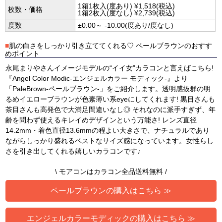
1箱1枚入(度あり) ¥1,518(税込)
枚数・価格
1箱2枚入(度なし) ¥2,739(税込)
度数
±0.00～ -10.00(度あり/度なし)
■
肌の白さをしっかり引き立ててくれる♡ ペールブラウンのおすす
めポイント
永尾まりやさんイメージモデルの“イイ女”カラコンと言えばこちら!
『Angel Color Modic-エンジェルカラー モディック-』より
「PaleBrown-ペールブラウン-」をご紹介します。透明感抜群の明
るめイエローブラウンが色素薄い系eyeにしてくれます! 黒目さんも
茶目さんも高発色で大満足間違いなし◎ それなのに派手すぎず、年
齢を問わず使えるキレイめデザインという万能さ! レンズ直径
14.2mm・着色直径13.6mmの程よい大きさで、ナチュラルであり
ながらしっかり盛れるベストなサイズ感になっています。女性らし
さを引き出してくれる嬉しいカラコンです♪
\ モアコンはカラコン全品送料無料 /
ペールブラウンの購入はこちら ≫
エンジェルカラーモディックの購入はこちら ≫