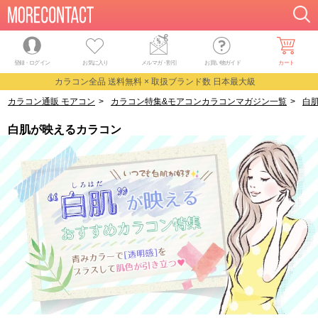
登録・ログイン
お気に入り
メルマガ
・
割引
お買い物ガイド
カート
カラコン全品 送料無料 × 取扱ブランド数 日本最大級
カラコン通販 モアコン
>
カラコン特集&モアコンカラコンマガジン一覧
>
白
白肌が映えるカラコン