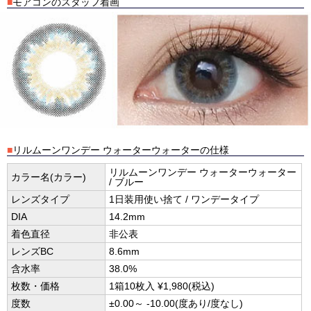
■
モアコンのスタッフ着画
■
リルムーンワンデー ウォーターウォーターの仕様
リルムーンワンデー ウォーターウォーター
カラー名(カラー)
/ ブルー
レンズタイプ
1日装用使い捨て / ワンデータイプ
DIA
14.2mm
着色直径
非公表
レンズBC
8.6mm
含水率
38.0%
枚数・価格
1箱10枚入 ¥1,980(税込)
度数
±0.00～ -10.00(度あり/度なし)