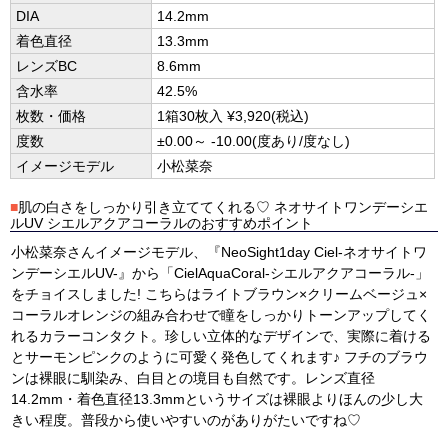
DIA
14.2mm
着色直径
13.3mm
レンズBC
8.6mm
含水率
42.5%
枚数・価格
1箱30枚入 ¥3,920(税込)
度数
±0.00～ -10.00(度あり/度なし)
イメージモデル
小松菜奈
■
肌の白さをしっかり引き立ててくれる♡ ネオサイトワンデーシエ
ルUV シエルアクアコーラルのおすすめポイント
小松菜奈さんイメージモデル、『NeoSight1day Ciel-ネオサイトワ
ンデーシエルUV-』から「CielAquaCoral-シエルアクアコーラル-」
をチョイスしました! こちらはライトブラウン×クリームベージュ×
コーラルオレンジの組み合わせで瞳をしっかりトーンアップしてく
れるカラーコンタクト。珍しい立体的なデザインで、実際に着ける
とサーモンピンクのように可愛く発色してくれます♪ フチのブラウ
ンは裸眼に馴染み、白目との境目も自然です。レンズ直径
14.2mm・着色直径13.3mmというサイズは裸眼よりほんの少し大
きい程度。普段から使いやすいのがありがたいですね♡