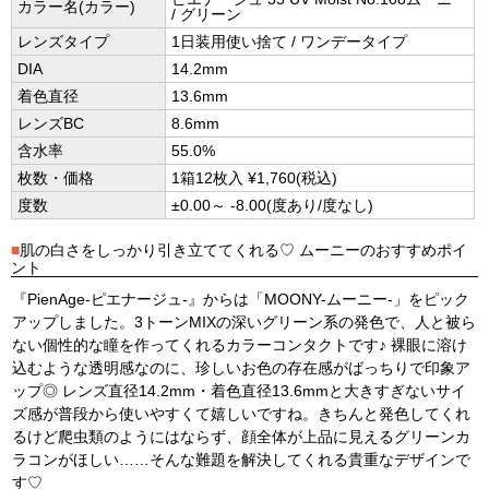
カラー名(カラー)
/ グリーン
レンズタイプ
1日装用使い捨て / ワンデータイプ
DIA
14.2mm
着色直径
13.6mm
レンズBC
8.6mm
含水率
55.0%
枚数・価格
1箱12枚入 ¥1,760(税込)
度数
±0.00～ -8.00(度あり/度なし)
■
肌の白さをしっかり引き立ててくれる♡ ムーニーのおすすめポイ
ント
『PienAge-ピエナージュ-』からは「MOONY-ムーニー-」をピック
アップしました。3トーンMIXの深いグリーン系の発色で、人と被ら
ない個性的な瞳を作ってくれるカラーコンタクトです♪ 裸眼に溶け
込むような透明感なのに、珍しいお色の存在感がばっちりで印象ア
ップ◎ レンズ直径14.2mm・着色直径13.6mmと大きすぎないサイ
ズ感が普段から使いやすくて嬉しいですね。きちんと発色してくれ
るけど爬虫類のようにはならず、顔全体が上品に見えるグリーンカ
ラコンがほしい……そんな難題を解決してくれる貴重なデザインで
す♡