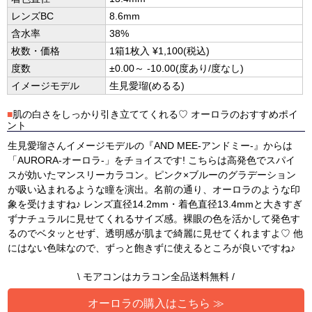
レンズBC
8.6mm
含水率
38%
枚数・価格
1箱1枚入 ¥1,100(税込)
度数
±0.00～ -10.00(度あり/度なし)
イメージモデル
生見愛瑠(めるる)
■
肌の白さをしっかり引き立ててくれる♡ オーロラのおすすめポイ
ント
生見愛瑠さんイメージモデルの『AND MEE-アンドミー-』からは
「AURORA-オーロラ-」をチョイスです! こちらは高発色でスパイ
スが効いたマンスリーカラコン。ピンク×ブルーのグラデーション
が吸い込まれるような瞳を演出。名前の通り、オーロラのような印
象を受けますね♪ レンズ直径14.2mm・着色直径13.4mmと大きすぎ
ずナチュラルに見せてくれるサイズ感。裸眼の色を活かして発色す
るのでベタッとせず、透明感が肌まで綺麗に見せてくれますよ♡ 他
にはない色味なので、ずっと飽きずに使えるところが良いですね♪
\ モアコンはカラコン全品送料無料 /
オーロラの購入はこちら ≫