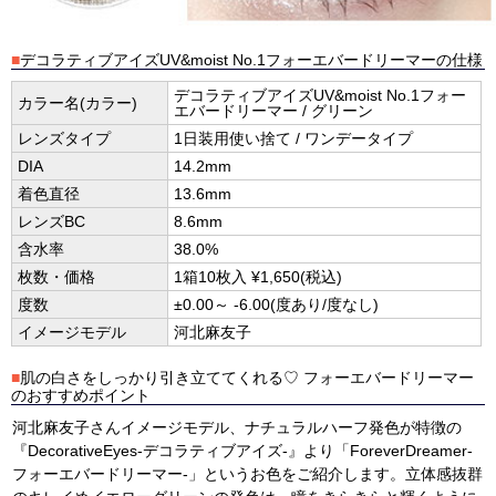
■
デコラティブアイズUV&moist No.1フォーエバードリーマーの仕様
デコラティブアイズUV&moist No.1フォー
カラー名(カラー)
エバードリーマー / グリーン
レンズタイプ
1日装用使い捨て / ワンデータイプ
DIA
14.2mm
着色直径
13.6mm
レンズBC
8.6mm
含水率
38.0%
枚数・価格
1箱10枚入 ¥1,650(税込)
度数
±0.00～ -6.00(度あり/度なし)
イメージモデル
河北麻友子
■
肌の白さをしっかり引き立ててくれる♡ フォーエバードリーマー
のおすすめポイント
河北麻友子さんイメージモデル、ナチュラルハーフ発色が特徴の
『DecorativeEyes-デコラティブアイズ-』より「ForeverDreamer-
フォーエバードリーマー-」というお色をご紹介します。立体感抜群