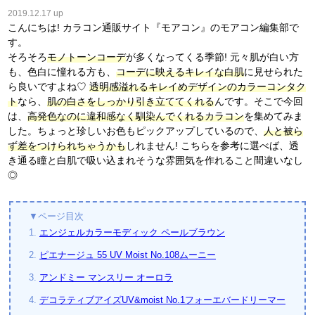
2019.12.17 up
こんにちは! カラコン通販サイト『モアコン』のモアコン編集部で
す。
そろそろ
モノトーンコーデ
が多くなってくる季節! 元々肌が白い方
も、色白に憧れる方も、
コーデに映えるキレイな白肌
に見せられた
ら良いですよね♡
透明感溢れるキレイめデザインのカラーコンタク
ト
なら、
肌の白さをしっかり引き立ててくれる
んです。そこで今回
は、
高発色なのに違和感なく馴染んでくれるカラコン
を集めてみま
した。ちょっと珍しいお色もピックアップしているので、
人と被ら
ず差をつけられちゃうかも
しれません! こちらを参考に選べば、透
き通る瞳と白肌で吸い込まれそうな雰囲気を作れること間違いなし
◎
▼ページ目次
1.
エンジェルカラーモディック ペールブラウン
2.
ピエナージュ 55 UV Moist No.108ムーニー
3.
アンドミー マンスリー オーロラ
4.
デコラティブアイズUV&moist No.1フォーエバードリーマー