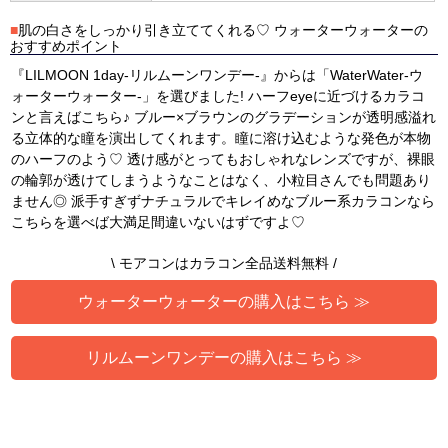
■
肌の白さをしっかり引き立ててくれる♡ ウォーターウォーターの
おすすめポイント
『LILMOON 1day-リルムーンワンデー-』からは「WaterWater-ウ
ォーターウォーター-」を選びました! ハーフeyeに近づけるカラコ
ンと言えばこちら♪ ブルー×ブラウンのグラデーションが透明感溢れ
る立体的な瞳を演出してくれます。瞳に溶け込むような発色が本物
のハーフのよう♡ 透け感がとってもおしゃれなレンズですが、裸眼
の輪郭が透けてしまうようなことはなく、小粒目さんでも問題あり
ません◎ 派手すぎずナチュラルでキレイめなブルー系カラコンなら
こちらを選べば大満足間違いないはずですよ♡
\ モアコンはカラコン全品送料無料 /
ウォーターウォーターの購入はこちら ≫
リルムーンワンデーの購入はこちら ≫