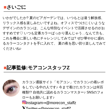
■
さいごに
いかがでしたか? 夏のビアガーデンでは、いつもとは違う解放感、
リラックス感を楽しみたいですよね。オフィスでつけにくいような
デザインのカラコンは、こんな特別なイベントで活躍させるのがお
すすめです♡ いつも定番カラーばっかり選んじゃう…なんて方も、
これを機会に新しい色にチャレンジしてみては? ぜひ華やかに盛れ
るカラーコンタクトを手に入れて、 夏の夜を思い切り楽しんでみて
くださいね♪
■
記事監修:モアコンスタッフZ
カラコン通販サイト「モアコン」でカラコンの着レポ
をしている中の人です♪ 今まで着けたカラコンは何百
種類!? 自他共に認めるカラコンマスター♪ SNSのフォ
ローもお願いします♪
Instagram⇒@morecon_staffz
Twitter⇒@morecon_staffZ