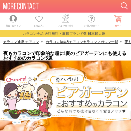
登録・ログイン
お気に入り
メルマガ
・
割引
お買い物ガイド
カート
カラコン全品 送料無料 × 取扱ブランド数 日本最大級
カラコン通販 モアコン
>
カラコン特集&モアコンカラコンマガジン一覧
>
夜
夜もカラコンで印象的な瞳に!夏のビアガーデンにも使える
おすすめのカラコン5選