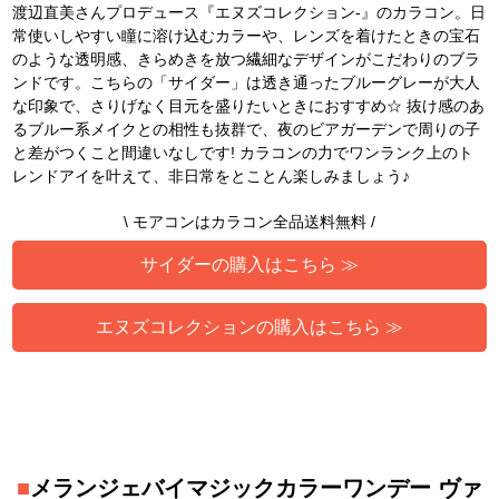
渡辺直美さんプロデュース『エヌズコレクション-』のカラコン。日
常使いしやすい瞳に溶け込むカラーや、レンズを着けたときの宝石
のような透明感、きらめきを放つ繊細なデザインがこだわりのブラ
ンドです。こちらの「サイダー」は透き通ったブルーグレーが大人
な印象で、さりげなく目元を盛りたいときにおすすめ☆ 抜け感のあ
るブルー系メイクとの相性も抜群で、夜のビアガーデンで周りの子
と差がつくこと間違いなしです! カラコンの力でワンランク上のト
レンドアイを叶えて、非日常をとことん楽しみましょう♪
\ モアコンはカラコン全品送料無料 /
サイダーの購入はこちら ≫
エヌズコレクションの購入はこちら ≫
■
メランジェバイマジックカラーワンデー ヴァ