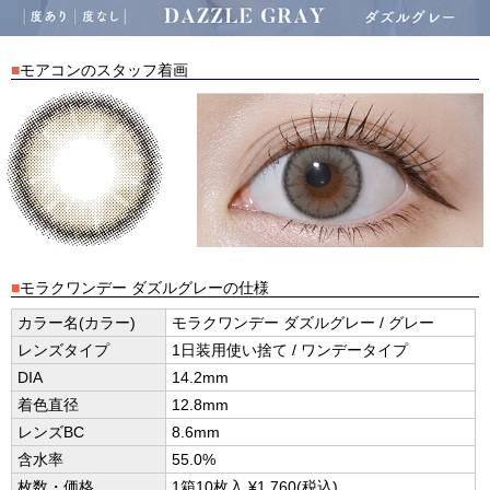
■
モアコンのスタッフ着画
■
モラクワンデー ダズルグレーの仕様
カラー名(カラー)
モラクワンデー ダズルグレー / グレー
レンズタイプ
1日装用使い捨て / ワンデータイプ
DIA
14.2mm
着色直径
12.8mm
レンズBC
8.6mm
含水率
55.0%
枚数・価格
1箱10枚入 ¥1,760(税込)