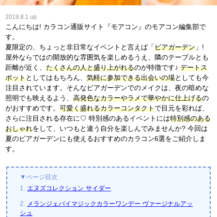
2019.8.1 up
こんにちは! カラコン通販サイト『モアコン』のモアコン編集部で
す。
夏限定の、ちょっと非日常なイベントと言えば「
ビアガーデン
」!
屋外ならではの開放的な雰囲気を楽しめるうえ、隣のテーブルとも
距離が近く、
たくさんの人と盛り上がれる
のが特徴です♪
デートス
ポット
としてはもちろん、
気軽に参加できる出会いの場
としても今
注目されています。そんなビアガーデンでのメイクは、夜の暗めな
照明でも映えるよう、
高発色なカラーやラメで華やかに仕上げる
の
がおすすめです。
可愛く盛れるカラーコンタクト
で目元を彩れば、
さらに注目される存在に♡ 特別感のあるイベントには
特別感のある
おしゃれ
をして、いつもと違う自分を楽しんでみませんか? 今回は
夏のビアガーデンにも使えるおすすめのカラコン6選をご紹介しま
す。
▼ページ目次
1.
エヌズコレクション サイダー
2.
メランジェバイマジックカラーワンデー ヴァージナルアッ
シュ