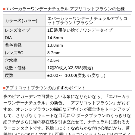
■
エバーカラーワンデーナチュラル アプリコットブラウンの仕様
エバーカラーワンデーナチュラルアプリコ
カラー名(カラー)
ットブラウン / ブラウン
レンズタイプ
1日装用使い捨て / ワンデータイプ
DIA
14.5mm
着色直径
13.8mm
レンズBC
8.7mm
含水率
42.5%
枚数・価格
1箱20枚入 ¥2,598(税込)
度数
±0.00～ -10.00(度あり/度なし)
■
アプリコットブラウンのおすすめポイント
夜のビアガーデンで可愛らしい印象になりたいなら、『エバーカラ
ーワンデーナチュラル』の新色、「アプリコットブラウン」がおす
すめ。オレンジブラウンの繊細なデザインが瞳全体をトーンアップ
して、さりげなくキュートな目元に♡ ダークブラウンのくっきりな
細フチがさらに瞳の存在感を引き立たせて、ナチュラルに盛れるカ
ラーコンタクトです。乾燥しにくくなめらかな付け心地だから、普
段使いにもOKなんですよ♪ 可愛いカラコンとラメたっぷりのアイメ