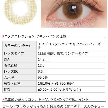
■
エヌズコレクション ヤキソバパンの仕様
エヌズコレクション ヤキソバパン/ヘーゼ
カラー名(カラー)
ル
レンズタイプ
1日装用使い捨て/ワンデータイプ
DIA
14.2mm
着色直径
12.5mm
レンズBC
8.6mm
含水率
55.0%
枚数・価格
1箱10枚入 ¥1,760(税込)
度数
±0.00~ -8.00(度あり/度なし)
■
色素薄い系カラコン、ヤキソバパンのおすすめポイント
ゴールドブラウンがちゅるんと盛れるのに甘すぎず、大人のキュー