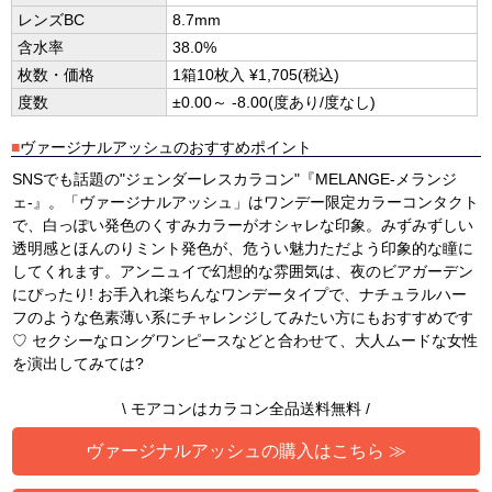
レンズBC
8.7mm
含水率
38.0%
枚数・価格
1箱10枚入 ¥1,705(税込)
度数
±0.00～ -8.00(度あり/度なし)
■
ヴァージナルアッシュのおすすめポイント
SNSでも話題の"ジェンダーレスカラコン"『MELANGE-メランジ
ェ-』。「ヴァージナルアッシュ」はワンデー限定カラーコンタクト
で、白っぽい発色のくすみカラーがオシャレな印象。みずみずしい
透明感とほんのりミント発色が、危うい魅力ただよう印象的な瞳に
してくれます。アンニュイで幻想的な雰囲気は、夜のビアガーデン
にぴったり! お手入れ楽ちんなワンデータイプで、ナチュラルハー
フのような色素薄い系にチャレンジしてみたい方にもおすすめです
♡ セクシーなロングワンピースなどと合わせて、大人ムードな女性
を演出してみては?
\ モアコンはカラコン全品送料無料 /
ヴァージナルアッシュの購入はこちら ≫