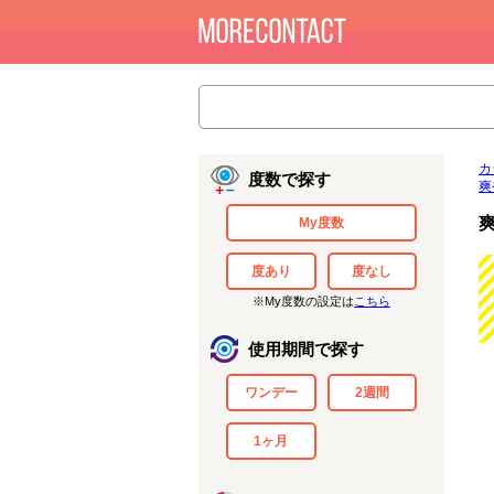
カ
度数で探す
爽
My度数
度あり
度なし
※My度数の設定は
こちら
使用期間で探す
ワンデー
2週間
1ヶ月