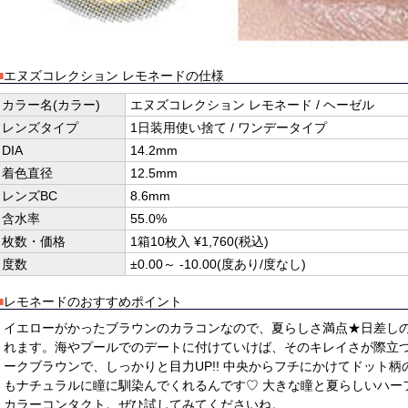
■
エヌズコレクション レモネードの仕様
カラー名(カラー)
エヌズコレクション レモネード / ヘーゼル
レンズタイプ
1日装用使い捨て / ワンデータイプ
DIA
14.2mm
着色直径
12.5mm
レンズBC
8.6mm
含水率
55.0%
枚数・価格
1箱10枚入 ¥1,760(税込)
度数
±0.00～ -10.00(度あり/度なし)
■
レモネードのおすすめポイント
イエローがかったブラウンのカラコンなので、夏らしさ満点★日差し
れます。海やプールでのデートに付けていけば、そのキレイさが際立つ
ークブラウンで、しっかりと目力UP!! 中央からフチにかけてドット
もナチュラルに瞳に馴染んでくれるんです♡ 大きな瞳と夏らしいハー
カラーコンタクト。ぜひ試してみてくださいね。