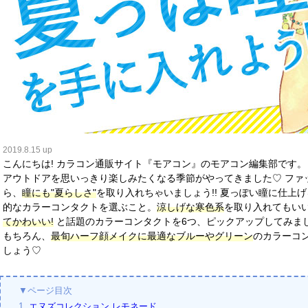
2019.8.15 up
こんにちは! カラコン通販サイト『モアコン』のモアコン編集部です。
アウトドアを思いっきり楽しみたくなる季節がやってきました♡ ファ
ら、
瞳にも"夏らしさ"
を取り入れちゃいましょう!! 夏っぽい瞳に仕上
的なカラーコンタクトを選ぶこと。
涼しげな寒色系
を取り入れてもい
てかわいい!
と話題のカラーコンタクトを6つ、ピックアップしてみま
もちろん、
最旬ハーフ顔メイクに最適なブルーやグリーン
のカラーコ
しょう♡
▼ページ目次
1.
エヌズコレクション レモネード