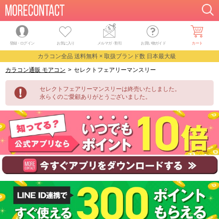
登録・ログイン
お気に入り
メルマガ
・
割引
お買い物ガイド
カート
カラコン全品 送料無料 × 取扱ブランド数 日本最大級
カラコン通販 モアコン
>
セレクトフェアリーマンスリー
セレクトフェアリーマンスリーは終売いたしました。
永らくのご愛顧ありがとうございました。