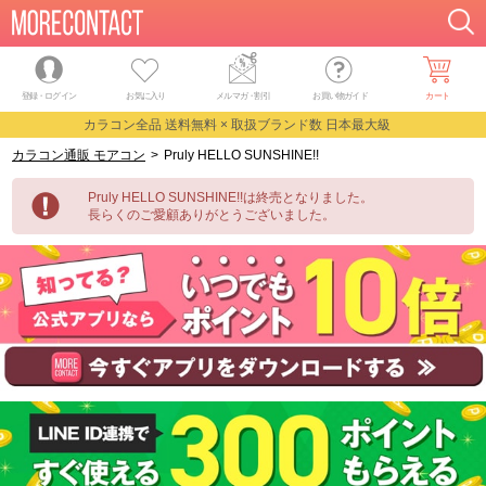
登録・ログイン
お気に入り
メルマガ
・
割引
お買い物ガイド
カート
カラコン全品 送料無料 × 取扱ブランド数 日本最大級
カラコン通販 モアコン
>
Pruly HELLO SUNSHINE!!
Pruly HELLO SUNSHINE!!は終売となりました。
長らくのご愛顧ありがとうございました。