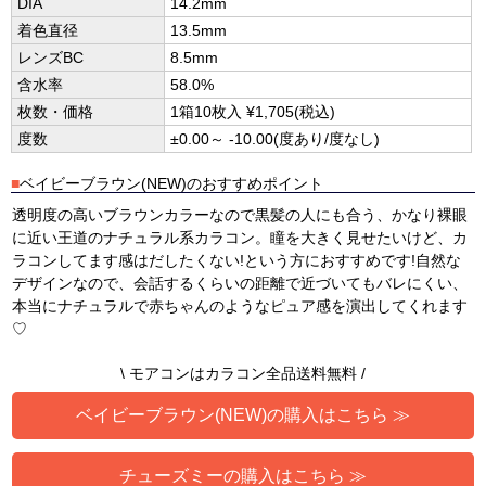
DIA
14.2mm
着色直径
13.5mm
レンズBC
8.5mm
含水率
58.0%
枚数・価格
1箱10枚入 ¥1,705(税込)
度数
±0.00～ -10.00(度あり/度なし)
■
ベイビーブラウン(NEW)のおすすめポイント
透明度の高いブラウンカラーなので黒髪の人にも合う、かなり裸眼
に近い王道のナチュラル系カラコン。瞳を大きく見せたいけど、カ
ラコンしてます感はだしたくない!という方におすすめです!自然な
デザインなので、会話するくらいの距離で近づいてもバレにくい、
本当にナチュラルで赤ちゃんのようなピュア感を演出してくれます
♡
\ モアコンはカラコン全品送料無料 /
ベイビーブラウン(NEW)の購入はこちら ≫
チューズミーの購入はこちら ≫