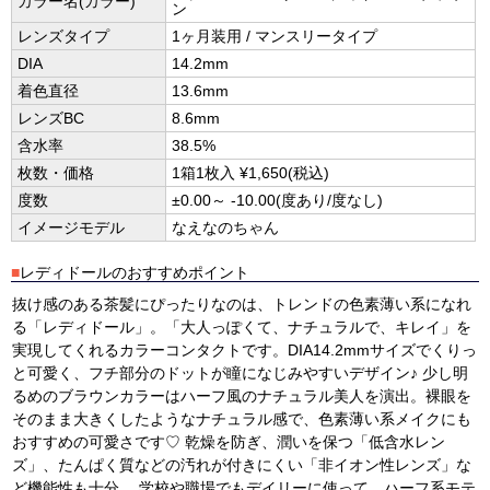
カラー名(カラー)
ン
レンズタイプ
1ヶ月装用 / マンスリータイプ
DIA
14.2mm
着色直径
13.6mm
レンズBC
8.6mm
含水率
38.5%
枚数・価格
1箱1枚入 ¥1,650(税込)
度数
±0.00～ -10.00(度あり/度なし)
イメージモデル
なえなのちゃん
■
レディドールのおすすめポイント
抜け感のある茶髪にぴったりなのは、トレンドの色素薄い系になれ
る「レディドール」。「大人っぽくて、ナチュラルで、キレイ」を
実現してくれるカラーコンタクトです。DIA14.2mmサイズでくりっ
と可愛く、フチ部分のドットが瞳になじみやすいデザイン♪ 少し明
るめのブラウンカラーはハーフ風のナチュラル美人を演出。裸眼を
そのまま大きくしたようなナチュラル感で、色素薄い系メイクにも
おすすめの可愛さです♡ 乾燥を防ぎ、潤いを保つ「低含水レン
ズ」、たんぱく質などの汚れが付きにくい「非イオン性レンズ」な
ど機能性も十分。 学校や職場でもデイリーに使って、ハーフ系モテ