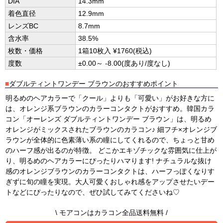
DIA
14.3mm
着色直径
12.9mm
レンズBC
8.7mm
含水率
38.5%
枚数・価格
1箱10枚入 ¥1760(税込)
度数
±0.00～ -8.00(度あり/度なし)
■
ダブルティントワンデー ブラウンのおすすめポイント
明るめのヘアカラーで「クール」よりも「可愛い」がお好きな方に
は、オレンジ系ブラウンのカラーコンタクトがおすすめ。韓国カラ
コン「オーレンズ ダブルティントワンデー ブラウン」は、明るめ
オレンジがミックスされたブラウンのカラコン♪ 細フチ×オレンジブ
ラウンが全体的に色素薄い系の瞳にしてくれるので、ちょっと甘め
のハーフ感が出るのが特徴。 どこかエキゾチックな雰囲気に仕上が
り、明るめのヘアカラーにぴったりハマります! ナチュラルな抜け
感のオレンジブラウンのカラーコンタクトは、ハーフっぽくなりす
ぎずに旬の瞳を実現。大人可愛くおしゃれ感をアップさせたいデー
トなどにぴったりなので、ぜひ試してみてくださいね♡
\ モアコンはカラコン全品送料無料 /