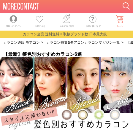
登録・ログイン
お気に入り
メルマガ
・
割引
お買い物ガイド
カート
カラコン全品 送料無料 × 取扱ブランド数 日本最大級
カラコン通販 モアコン
>
カラコン特集&モアコンカラコンマガジン一覧
>
【
【最新】髪色別おすすめカラコン6選