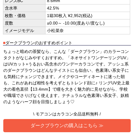
レンズBC
8.6mm
含水率
42.5%
枚数・価格
1箱30枚入 ¥2,952(税込)
度数
±0.00～ -10.00(度あり/度なし)
イメージモデル
小松菜奈
■
ダークブラウンのおすすめポイント
ちょっと暗めの茶髪なら、こんな「ダークブラウン」のカラーコン
タクトがなじみやすくおすすめ。「ネオサイトワンデーリングUV」
はUVカット+うるおい高含水のワンデーカラコンです。アッシュ系
のダークブラウンはどんなテイストにも似合い、色素薄い系女子に
も気軽にチェンジできます。メイクやコーディネートに迷った朝
も、これがあれば相性を考えずともトレンド顔に♪ リングUV史上最
大の着色直径【13.4mm】で瞳を大きく魅力的に見せながら、学校
や職場でさりげなく使えます。ナチュラルな色素薄い系女子、妖精
のようなハーフ顔を目指しましょう♡
\ モアコンはカラコン全品送料無料 /
ダークブラウンの購入はこちら ≫