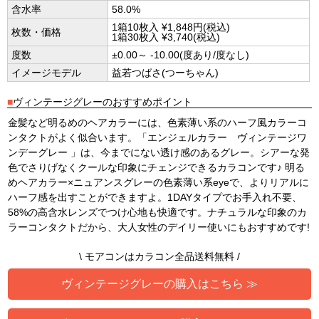
含水率
58.0%
1箱10枚入 ¥1,848円(税込)
枚数・価格
1箱30枚入 ¥3,740(税込)
度数
±0.00～ -10.00(度あり/度なし)
イメージモデル
益若つばさ(つーちゃん)
■
ヴィンテージグレーのおすすめポイント
金髪など明るめのヘアカラーには、色素薄い系のハーフ風カラーコ
ンタクトがよく似合います。「エンジェルカラー ヴィンテージワ
ンデーグレー 」は、今までにない透け感のあるグレー。シアーな発
色でさりげなくクールな印象にチェンジできるカラコンです♪ 明る
めヘアカラー×ニュアンスグレーの色素薄い系eyeで、よりリアルに
ハーフ感を出すことができますよ。1DAYタイプでお手入れ不要、
58%の高含水レンズでつけ心地も快適です。ナチュラルな印象のカ
ラーコンタクトだから、大人女性のデイリー使いにもおすすめです!
\ モアコンはカラコン全品送料無料 /
ヴィンテージグレーの購入はこちら ≫