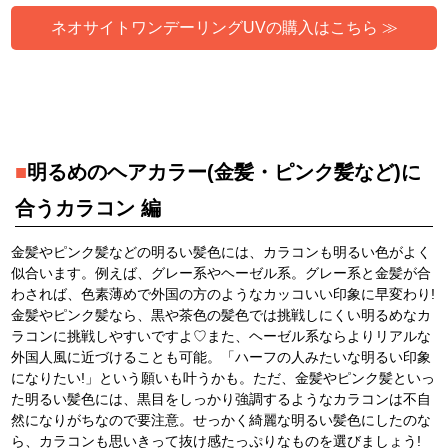
ネオサイトワンデーリングUVの購入はこちら ≫
■
明るめのヘアカラー(金髪・ピンク髪など)に
合うカラコン 編
金髪やピンク髪などの明るい髪色には、カラコンも明るい色がよく
似合います。例えば、グレー系やヘーゼル系。グレー系と金髪が合
わされば、色素薄めで外国の方のようなカッコいい印象に早変わり!
金髪やピンク髪なら、黒や茶色の髪色では挑戦しにくい明るめなカ
ラコンに挑戦しやすいですよ♡また、ヘーゼル系ならよりリアルな
外国人風に近づけることも可能。「ハーフの人みたいな明るい印象
になりたい!」という願いも叶うかも。ただ、金髪やピンク髪といっ
た明るい髪色には、黒目をしっかり強調するようなカラコンは不自
然になりがちなので要注意。せっかく綺麗な明るい髪色にしたのな
ら、カラコンも思いきって抜け感たっぷりなものを選びましょう!