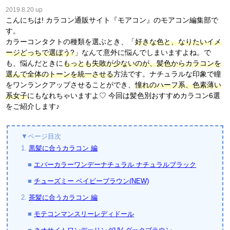
2019.8.20 up
こんにちは! カラコン通販サイト『モアコン』のモアコン編集部で
す。
カラーコンタクトの種類を選ぶとき、「
好きな色と、なりたいイメ
ージどっちで選ぼう?
」なんて意外に悩んでしまいますよね。で
も、悩んだときに
もっとも失敗が少ないのが、髪色からカラコンを
選んで全体のトーンを統一させる
方法です。ナチュラルな印象で瞳
をワンランクアップさせることができ、
憧れのハーフ系、色素薄い
系女子
にもなれちゃいますよ♡ 今回は髪色別おすすめカラコン6選
をご紹介します♪
▼ページ目次
1.
黒髪に合うカラコン 編
■
エバーカラーワンデーナチュラル ナチュラルブラック
■
チューズミー ベイビーブラウン(NEW)
2.
茶髪に合うカラコン 編
■
モテコンマンスリーレディドール