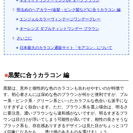
■
ネオサイトワンデーリングUV ダークブラウン
3.
明るめのヘアカラー(金髪・ピンク髪など)に合うカラコン 編
■
エンジェルカラーヴィンテージワンデーグレー
■
オーレンズ ダブルティントワンデー ブラウン
4.
さいごに
■
日本最大のカラコン通販サイト「モアコン」について
■
黒髪に合うカラコン 編
黒髪は、意外と個性的な色のカラコンも合わせやすいのが特徴で
す。初心者さんには深めな色のブラウンが何かと便利ですが、ブル
ー系・ピンク系・グリーン系といったカラフルな色合いも派手にな
りすぎずよく似合います。ただ、ブラウン系を選ぶ場合は、明るさ
に要注意。濃いブラウンなら違和感がないですが、明るすぎるブラ
ウンは目だけが浮いてしまう可能性が高いです。相性の良さそうな
ブラック系も、存在感ありすぎるデザインは見た目がちょっとコワ
イ印象になるかも…。透け感のあるものを選びましょう。