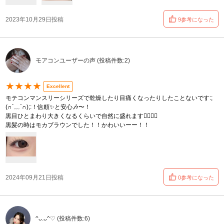
2023年10月29日投稿
9参考になった
モアコンユーザーの声 (投稿件数:2)
★★★★
Excellent
モテコンマンスリーシリーズで乾燥したり目痛くなったりしたことないです:;
(∩´﹏`∩);:！信頼✨と安心🎶〜！
黒目ひとまわり大きくなるくらいで自然に盛れます😶‍🌫️👍🏻
黒髪の時はモカブラウンでした！！かわいいーー！！
2024年09月21日投稿
0参考になった
^ᴗ.ᴗ^♡ (投稿件数:6)