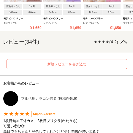
度あり・なし
1ヶ月
度あり・なし
1ヶ月
度あり・なし
1ヶ月
度あり
14.2mm
8.6mm
14.2mm
8.6mm
14.2mm
8.6mm
14.
モテコンマンスリー
モテコンマンスリー
モテコンマンスリー
超モテコ
モカブラウン
レディパール
レディヴェール
つやモテ
ー
¥1,650
¥1,650
¥1,650
レビュー(34件)
★★★★(4.2)
新規レビューを書き込む
お客様からのレビュー
ブルベ用カラコン信者 (投稿件数:6)
★★★★★
SuperExcellent
1枚目無加工外カメ、2枚目プリクラ(わたうさ)
可愛い🥹‎💞💞
黒目でもちゃんと発色してくれたけど少し赤味が強い印象？