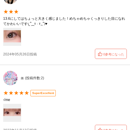
★★★
13.6にしてはちょっと大きく感じました！めちゃめちゃくっきりした目になれ
てかわいいです𐔌՞⁔т · т⁔՞𐦯♥️
2024年05月26日投稿
0参考になった
🎀 (投稿件数:2)
★★★★★
SuperExcellent
√me