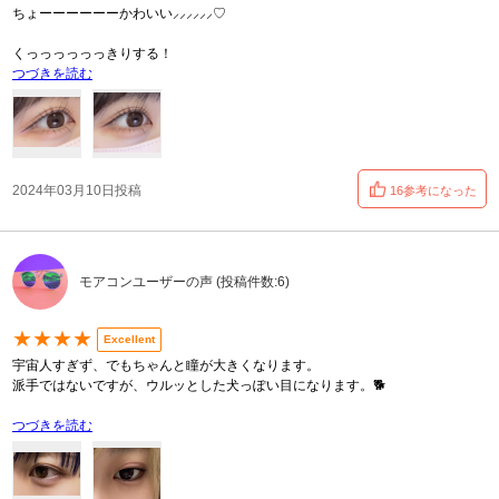
ちょーーーーーーかわいい⸝⸝⸝⸝⸝⸝♡
くっっっっっっきりする！
つづきを読む
2024年03月10日投稿
16参考になった
モアコンユーザーの声 (投稿件数:6)
★★★★
Excellent
宇宙人すぎず、でもちゃんと瞳が大きくなります。
派手ではないですが、ウルッとした犬っぽい目になります。🐕
つづきを読む