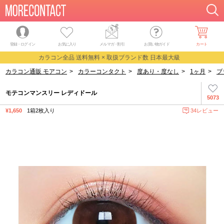
登録・ログイン
お気に入り
メルマガ
・
割引
お買い物ガイド
カート
カラコン全品 送料無料 × 取扱ブランド数 日本最大級
カラコン通販 モアコン
>
カラーコンタクト
>
度あり・度なし
>
1ヶ月
>
ブ
モテコンマンスリー レディドール
5073
¥1,650
1箱2枚入り
34レビュー