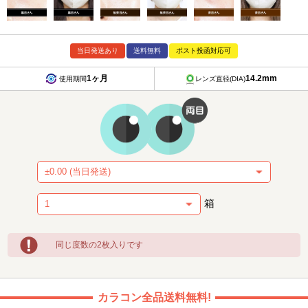
当日発送あり
送料無料
ポスト投函対応可
1ヶ月
14.2mm
使用期間
レンズ直径(DIA)
箱
同じ度数の2枚入りです
カラコン全品送料無料!