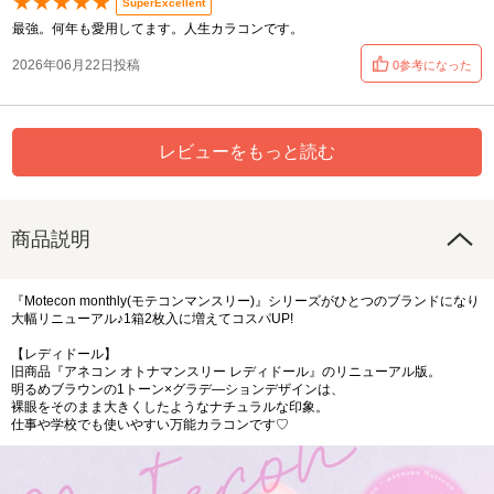
★★★★★
SuperExcellent
最強。何年も愛用してます。人生カラコンです。
2026年06月22日投稿
0参考になった
レビューをもっと読む
商品説明
『Motecon monthly(モテコンマンスリー)』シリーズがひとつのブランドになり
大幅リニューアル♪1箱2枚入に増えてコスパUP!
【レディドール】
旧商品『アネコン オトナマンスリー レディドール』のリニューアル版。
明るめブラウンの1トーン×グラデ―ションデザインは、
裸眼をそのまま大きくしたようなナチュラルな印象。
仕事や学校でも使いやすい万能カラコンです♡