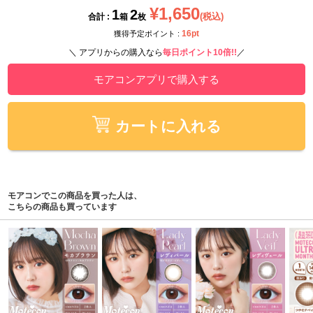
¥1,650
1
2
(税込)
合計 :
箱
枚
16pt
獲得予定ポイント :
＼ アプリからの購入なら
毎日ポイント10倍!!
／
モアコンアプリで購入する
カートに入れる
モアコンでこの商品を買った人は、
こちらの商品も買っています