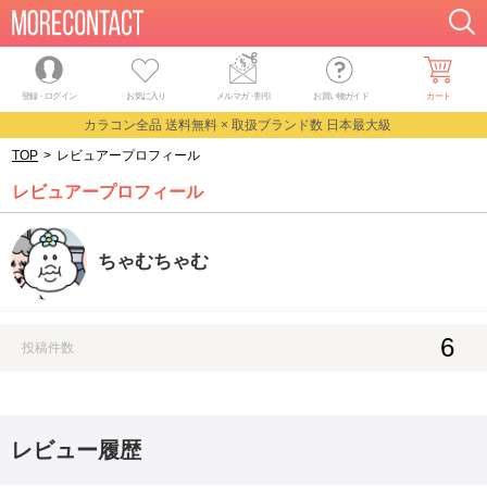
登録・ログイン
お気に入り
メルマガ
・
割引
お買い物ガイド
カート
カラコン全品 送料無料 × 取扱ブランド数 日本最大級
TOP
>
レビュアープロフィール
レビュアープロフィール
ちゃむちゃむ
6
投稿件数
レビュー履歴