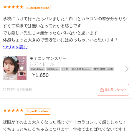
★★★★★
SuperExcellent
学校につけて行ったらバレました！白目とカラコンの差が分かりや
すくて裸眼では無いなってわかる感じです
でも厳しい先生じゃ無かったらバレないと思います
体感ちょっと大きめで普段使いにはめっちゃいいと思います！
つづきを読む
モテコンマンスリー
レディドール
DIA 14.2mm
BC 8.6mm
1ヶ月
着色直径 13.6mm
度数 ±0.00~ -10.00
¥1,650
2025年04月13日投稿
0参考になった
★★★★★
SuperExcellent
裸眼がそのまま大きくなった感じです！カラコンって感じじゃなく
てちょっとちゅるちゅるになります！学校でまだばれてないです！