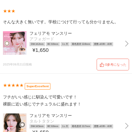
★★★
そんな大きく無いです。学校につけて行っても分かりません。
フェリアモ マンスリー
アフォガード
DIA 14.2mm
BC 8.6mm
1ヶ月
着色直径 13.6mm
度数 ±0.00~ -8.00
¥1,650
2025年09月21日投稿
0参考になった
★★★★★
SuperExcellent
フチがいい感じに馴染んで可愛いです！
裸眼に近い感じでナチュラルに盛れます！
フェリアモ マンスリー
タルトタタン
DIA 14.5mm
BC 8.6mm
1ヶ月
着色直径 13.7mm
度数 ±0.00~ -8.00