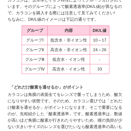
います。そのグループによって酸素透過率(DK/L値)が異なるの
で、カラコンを購入する際には注意して見てみてください!
ちなみに、DK/L値のイメージは下記の通りです。
グループ
内容
DK/L値
グループⅠ
低含水・非イオン性
10～17
グループⅡ
高含水・非イオン性
24～26
グループⅢ
低含水・イオン性
-
グループⅣ
高含水・イオン性
33
「どれだけ酸素を通せるか」がポイント
カラコンは角膜の表面全てをレンズで覆ってしまうため、酸欠
になりやすい状態です。そのため、カラコン選びでは「どれだ
け酸素を通せるか」がポイントになります。そこで重要になる
のが、先程紹介した「酸素透過率」です。酸素透過率は、数値
が高いほど角膜に酸素が行きわたりやすいため、瞳の負担が少
ない大きいサイズのレンズを選びたいなら酸素透過率の高いも