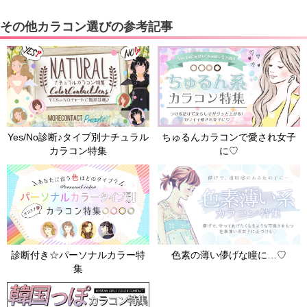
その他カラコン選びの参考記事
Yes/No診断♪タイプ別ナチュラル
ちゅるんカラコンで愛され女子
カラコン特集
に♡
色素の薄い儚げな瞳に…♡
診断付き☆パーソナルカラー特
集