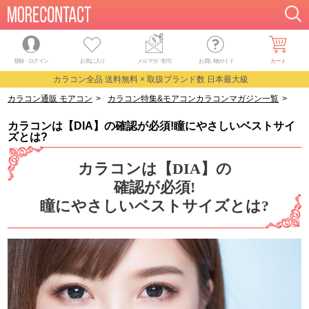
登録・ログイン
お気に入り
メルマガ
・
割引
お買い物ガイド
カート
カラコン全品 送料無料 × 取扱ブランド数 日本最大級
カラコン通販 モアコン
>
カラコン特集&モアコンカラコンマガジン一覧
>
カラコンは【DIA】の確認が必須!瞳にやさしいベストサイズとは?
カラコンは【DIA】の確認が必須!瞳にやさしいベストサイ
ズとは?
カラコンは【DIA】の
確認が必須!
瞳にやさしいベストサイズとは?