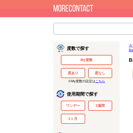
カ
度数で探す
B
B
My度数
度あり
度なし
※My度数の設定は
こちら
使用期間で探す
ワンデー
2週間
1ヶ月