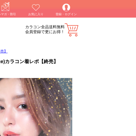
ルマガ・割引
お気に入り
登録・ログイン
カラコン全品送料無料
会員登録で更にお得！
終売】
nge)カラコン着レポ【終売】