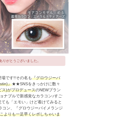
ありがとうございました。
場です!!その名も
『グロウジーバ
tin)』
★★SNSをきっかけに数々
オピス)がプロデュース
のNEWブラン
ョナブルで新感覚なカラコン♪すご
見ても「エモい」けど着けてみると
カラコン、『グロウジーバイメランジ
こよりも一足早くレポしちゃいま