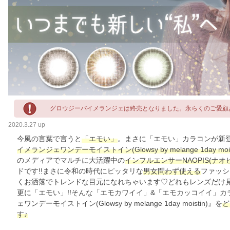
グロウジーバイメランジェは終売となりました。永らくのご愛顧
2020.3.27 up
今風の言葉で言うと
「エモい」
。まさに「エモい」カラコンが新登
イメランジェワンデーモイストイン(Glowsy by melange 1day mois
のメディアでマルチに大活躍中の
インフルエンサーNAOPIS(ナ
ドです!!まさに令和の時代にピッタリな
男女問わず使える
ファッシ
くお洒落でトレンドな目元になれちゃいます♡どれもレンズだけ
更に「エモい」!!そんな「エモカワイイ」&「エモカッコイイ」
ェワンデーモイストイン(Glowsy by melange 1day moistin)』を
ど
す♪