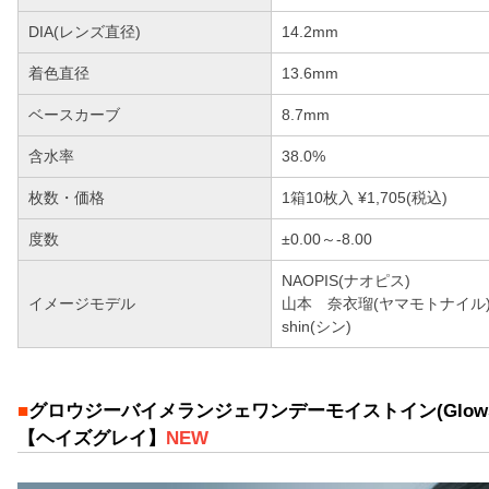
DIA(レンズ直径)
14.2mm
着色直径
13.6mm
ベースカーブ
8.7mm
含水率
38.0%
枚数・価格
1箱10枚入 ¥1,705(税込)
度数
±0.00～-8.00
NAOPIS(ナオピス)
イメージモデル
山本 奈衣瑠(ヤマモトナイル
shin(シン)
■
グロウジーバイメランジェワンデーモイストイン(Glowsy by me
【ヘイズグレイ】
NEW