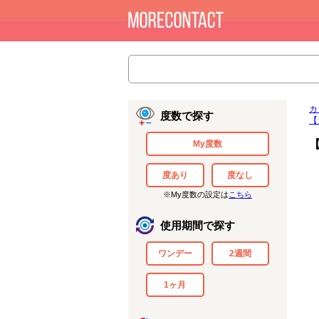
カ
度数で探す
【
【
My度数
度あり
度なし
※My度数の設定は
こちら
使用期間で探す
ワンデー
2週間
1ヶ月