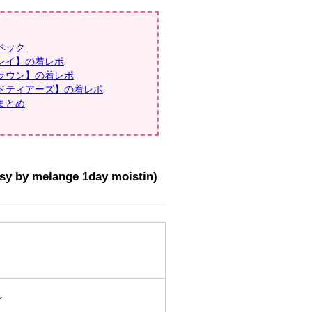
ペック
レイ】の着レポ
ラウン】の着レポ
ドティアーズ】の着レポ
まとめ
lange 1day moistin)
ン