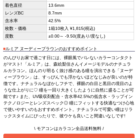
着色直径
13.6mm
レンズBC
8.7mm
含水率
42.5%
枚数・価格
1箱10枚入 ¥1,815(税込)
度数
±0.00～ -9.50(度あり/度なし)
■
ルミア ヌーディーブラウンのおすすめポイント
のんびりお家で過ごす日には、裸眼風でバレないカラーコンタクト
がマスト! 「ルミア」は、森絵梨佳さんイメージモデルのナチュラ
ルカラコン。ほんのり明るく抜け感のある瞳を演出できる「ヌーデ
ィーブラウン」は、すっぴんでも浮かないほどなじみが良いのが特
徴です。ナチュラルなぼかしフチで、裸眼の白目と黒目の境目のよ
うな仕上がりに♡ 瞳を一回り大きくしたように自然に盛ることが可
能です♪ また、UV吸収剤配合・含水率42.5%の低含水・ラップイン
テクノロジーとレンズスペック◎ 瞳にフィットする快適なつけ心地
で使いやすいのもおすすめポイント。ナチュラルで可愛い瞳はリラ
ックスタイムにぴったりで、彼ウケも良いこと間違いなしです!
\ モアコンはカラコン全品送料無料 /