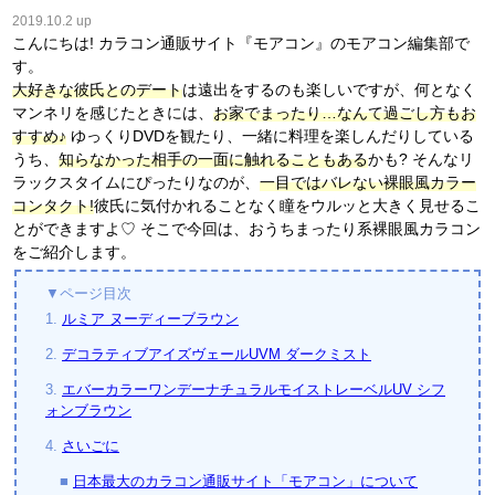
2019.10.2 up
こんにちは! カラコン通販サイト『モアコン』のモアコン編集部で
す。
大好きな彼氏とのデート
は遠出をするのも楽しいですが、何となく
マンネリを感じたときには、
お家でまったり…なんて過ごし方もお
すすめ♪
ゆっくりDVDを観たり、一緒に料理を楽しんだりしている
うち、
知らなかった相手の一面に触れることもある
かも? そんなリ
ラックスタイムにぴったりなのが、
一目ではバレない裸眼風カラー
コンタクト!
彼氏に気付かれることなく瞳をウルッと大きく見せるこ
とができますよ♡ そこで今回は、おうちまったり系裸眼風カラコン
をご紹介します。
▼ページ目次
1.
ルミア ヌーディーブラウン
2.
デコラティブアイズヴェールUVM ダークミスト
3.
エバーカラーワンデーナチュラルモイストレーベルUV シフ
ォンブラウン
4.
さいごに
■
日本最大のカラコン通販サイト「モアコン」について