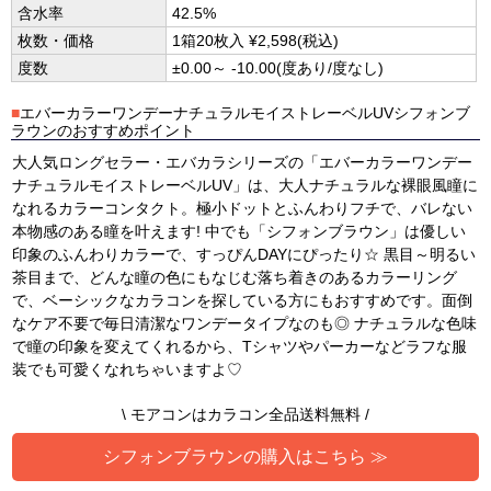
含水率
42.5%
枚数・価格
1箱20枚入 ¥2,598(税込)
度数
±0.00～ -10.00(度あり/度なし)
■
エバーカラーワンデーナチュラルモイストレーベルUVシフォンブ
ラウンのおすすめポイント
大人気ロングセラー・エバカラシリーズの「エバーカラーワンデー
ナチュラルモイストレーベルUV」は、大人ナチュラルな裸眼風瞳に
なれるカラーコンタクト。極小ドットとふんわりフチで、バレない
本物感のある瞳を叶えます! 中でも「シフォンブラウン」は優しい
印象のふんわりカラーで、すっぴんDAYにぴったり☆ 黒目～明るい
茶目まで、どんな瞳の色にもなじむ落ち着きのあるカラーリング
で、ベーシックなカラコンを探している方にもおすすめです。面倒
なケア不要で毎日清潔なワンデータイプなのも◎ ナチュラルな色味
で瞳の印象を変えてくれるから、Tシャツやパーカーなどラフな服
装でも可愛くなれちゃいますよ♡
\ モアコンはカラコン全品送料無料 /
シフォンブラウンの購入はこちら ≫