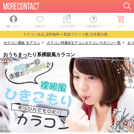
登録・ログイン
お気に入り
メルマガ
・
割引
お買い物ガイド
カート
カラコン全品 送料無料 × 取扱ブランド数 日本最大級
カラコン通販 モアコン
>
カラコン特集&モアコンカラコンマガジン一覧
>
お
おうちまったり系裸眼風カラコン