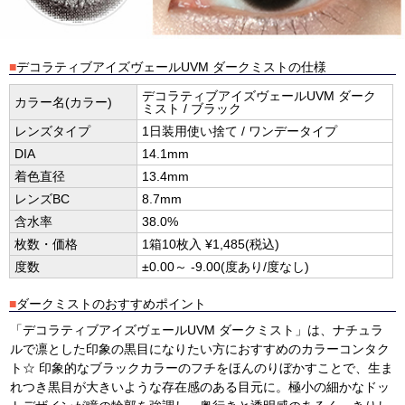
■
デコラティブアイズヴェールUVM ダークミストの仕様
デコラティブアイズヴェールUVM ダーク
カラー名(カラー)
ミスト / ブラック
レンズタイプ
1日装用使い捨て / ワンデータイプ
DIA
14.1mm
着色直径
13.4mm
レンズBC
8.7mm
含水率
38.0%
枚数・価格
1箱10枚入 ¥1,485(税込)
度数
±0.00～ -9.00(度あり/度なし)
■
ダークミストのおすすめポイント
「デコラティブアイズヴェールUVM ダークミスト」は、ナチュラ
ルで凛とした印象の黒目になりたい方におすすめのカラーコンタク
ト☆ 印象的なブラックカラーのフチをほんのりぼかすことで、生ま
れつき黒目が大きいような存在感のある目元に。極小の細かなドッ