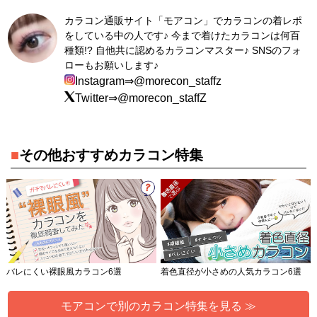
カラコン通販サイト「モアコン」でカラコンの着レポ
をしている中の人です♪ 今まで着けたカラコンは何百
種類!? 自他共に認めるカラコンマスター♪ SNSのフォ
ローもお願いします♪
Instagram⇒@morecon_staffz
Twitter⇒@morecon_staffZ
■
その他おすすめカラコン特集
バレにくい裸眼風カラコン6選
着色直径が小さめの人気カラコン6選
モアコンで別のカラコン特集を見る ≫