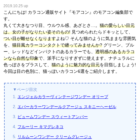
2019.10.25 up
こんにちは! カラコン通販サイト『モアコン』のモアコン編集部で
す。
丸くて大きなつり目、ウルウル感、あざとさ…。
猫の愛らしい目元
は、女の子がなりたい姿そのもの!
見つめられたらドキッとして、
つい目が離せなくなります
よね♡ そんな猫のように気ままな雰囲気
を、
猫目風カラーコンタクトで纏ってみませんか?
グリーン、ブル
ー、レッドなどインパクトのあるカラーでも、
透明感のあるカラコ
ンなら自然な印象
で、派手になりすぎずに使えます。ナチュラルに
色っぽさをプラスして、
猫のように魅力的な目元
を目指しましょう!
今回は目の色別に、猫っぽいカラコン6選をご紹介します。
▼ページ目次
1.
エンジェルカラーヴィンテージワンデー オリーブ
2.
エバーカラーワンデールクアージュ スキニーヘーゼル
3.
ビュームワンデー スウィートアンバー
4.
フルーリー キマグレネコ
5.
リルムーンワンデー クリームグレージュ