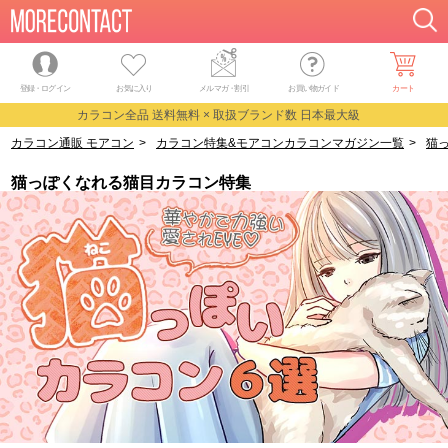
登録・ログイン
お気に入り
メルマガ
・
割引
お買い物ガイド
カート
カラコン全品 送料無料 × 取扱ブランド数 日本最大級
カラコン通販 モアコン
>
カラコン特集&モアコンカラコンマガジン一覧
>
猫
猫っぽくなれる猫目カラコン特集