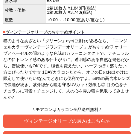
含水率
58.0%
1箱10枚入 ¥1,848円(税込)
枚数・価格
1箱30枚入 ¥3,740(税込)
度数
±0.00～ -10.00(度あり/度なし)
■
ヴィンテージオリーブのおすすめポイント
猫のようなあざとい「グリーン」eyeに憧れがあるなら、「エンジ
ェルカラーヴィンテージワンデーオリーブ 」がおすすめ♡ オリー
ブとヘーゼルの間のような色味のカラーコンタクトで、ナチュラル
なのにトレンド感のある仕上がりに。透明感のある自然な発色だか
ら、普段使いもOKです。瞳色を変えたい、ハーフっぽく盛りたい
方にぴったりです☆ 1DAYカラコンだから、オフの日のお出かけに
限定して使いたい!なんてときにも便利ですよ。58%の高含水レンズ
で快適が続き、紫外線から瞳を守るUVカット効果も◎ 目の色をナ
チュラルに可愛くチェンジして、人の心を弄ぶ猫を気取ってみませ
んか?
\ モアコンはカラコン全品送料無料 /
ヴィンテージオリーブの購入はこちら≫