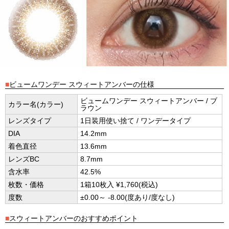
■
ビュームワンデー スウィートアンバーの仕様
ビュームワンデー スウィートアンバー / ブ
カラー名(カラー)
ラウン
レンズタイプ
1日装用使い捨て / ワンデータイプ
DIA
14.2mm
着色直径
13.6mm
レンズBC
8.7mm
含水率
42.5%
枚数・価格
1箱10枚入 ¥1,760(税込)
度数
±0.00～ -8.00(度あり/度なし)
■
スウィートアンバーのおすすめポイント