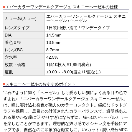
■
エバーカラーワンデールクアージュ スキニーヘーゼルの仕様
エバーカラーワンデールクアージュ スキニ
カラー名(カラー)
ーヘーゼル / ヘーゼル
レンズタイプ
1日装用使い捨て / ワンデータイプ
DIA
14.5mm
着色直径
13.8mm
レンズBC
8.7mm
含水率
42.5%
枚数・価格
1箱10枚入 ¥1,892(税込)
度数
±0.00～ -8.00(度あり/度なし)
■
スキニーヘーゼルのおすすめポイント
宝石のように輝く「ヘーゼル」も可愛らしい猫によくある目の色で
すよね♪ 「エバーカラーワンデールクアージュ スキニーヘーゼル」
は、瞳に溶け込む発色が魅力のカラーコンタクト。繊細なドットグ
ラデを採用し、黒目との計算されたカラーバランスで、透明感あふ
れる華やかな瞳に♡ やりすぎにならずに、猫っぽいヘーゼルカラー
を楽しむことができます。理想的な抜け感でオシャレ度を手軽にア
ップでき、自然なのに印象的な顔立ちに。UVカット+潤い成分MPC