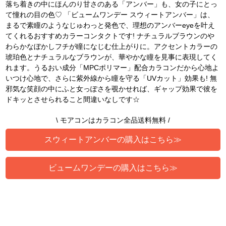
落ち着きの中にほんのり甘さのある「アンバー」も、女の子にとっ
て憧れの目の色♡ 「ビュームワンデー スウィートアンバー」は、
まるで素瞳のようなじゅわっと発色で、理想のアンバーeyeを叶え
てくれるおすすめカラーコンタクトです! ナチュラルブラウンのや
わらかなぼかしフチが瞳になじむ仕上がりに。アクセントカラーの
琥珀色とナチュラルなブラウンが、華やかな瞳を見事に表現してく
れます。うるおい成分「MPCポリマー」配合カラコンだから心地よ
いつけ心地で、さらに紫外線から瞳を守る「UVカット」効果も! 無
邪気な笑顔の中にふと女っぽさを覗かせれば、ギャップ効果で彼を
ドキッとさせられること間違いなしです☆
\ モアコンはカラコン全品送料無料 /
スウィートアンバーの購入はこちら≫
ビュームワンデーの購入はこちら≫