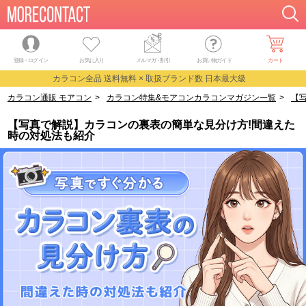
登録・ログイン
お気に入り
メルマガ
・
割引
お買い物ガイド
カート
カラコン全品 送料無料 × 取扱ブランド数 日本最大級
カラコン通販 モアコン
>
カラコン特集&モアコンカラコンマガジン一覧
>
【
【写真で解説】カラコンの裏表の簡単な見分け方!間違えた
時の対処法も紹介