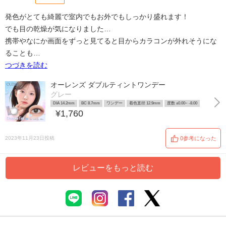
発色がとても綺麗で室内でもお外でもしっかり盛れます！
でも目の乾燥が気になりました…
携帯やなにか画面をずっと見てると目からカラコンが外れそうにな
ることも…
つづきを読む
オーレンズ ダブルティントワンデー
グレー
DIA 14.2mm
BC 8.7mm
ワンデー
着色直径 12.9mm
度数 ±0.00~ -8.00
¥1,760
2023年11月23日投稿
0参考になった
レビューをもっと読む