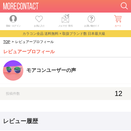
登録・ログイン
お気に入り
メルマガ
・
割引
お買い物ガイド
カート
カラコン全品 送料無料 × 取扱ブランド数 日本最大級
TOP
>
レビュアープロフィール
レビュアープロフィール
モアコンユーザーの声
12
投稿件数
レビュー履歴