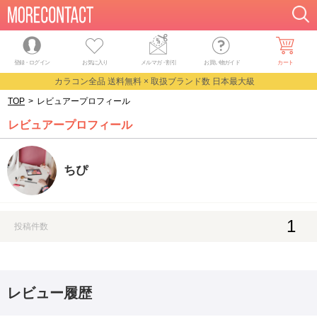
登録・ログイン
お気に入り
メルマガ
・
割引
お買い物ガイド
カート
カラコン全品 送料無料 × 取扱ブランド数 日本最大級
TOP
>
レビュアープロフィール
レビュアープロフィール
ちぴ
1
投稿件数
レビュー履歴