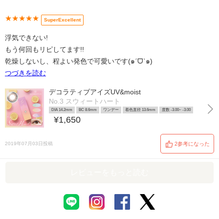
★★★★★
SuperExcellent
浮気できない!
もう何回もリピしてます!!
乾燥しないし、程よい発色で可愛いです(๑ˊᗜˋ๑)
つづきを読む
デコラティブアイズUV&moist
No.3 スウィートハート
DIA 14.2mm
BC 8.6mm
ワンデー
着色直径 13.6mm
度数 -3.00~ -3.00
¥1,650
2019年07月03日投稿
2参考になった
レビューをもっと読む