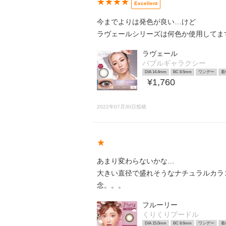
★★★★
Excellent
今までよりは発色が良い…けど
ラヴェールシリーズは何色か使用してます
ラヴェール
バブルギャラクシー
DIA 14.4mm
BC 8.5mm
ワンデー
着
¥1,760
2022年07月30日投稿
★
あまり変わらないかな…
大きい直径で盛れそうなナチュラルカラ
念。。。
フルーリー
くりくりプードル
DIA 15.0mm
BC 8.6mm
ワンデー
着