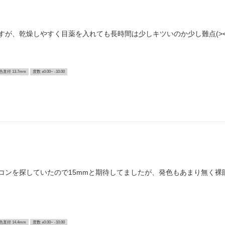
が、乾燥しやすく目薬を入れても長時間は少しキツいのか少し難点(><
色直径 13.7mm
度数 ±0.00~ -10.00
コンを探していたので15mmと期待してましたが、発色もあまり無く裸
色直径 14.4mm
度数 ±0.00~ -10.00