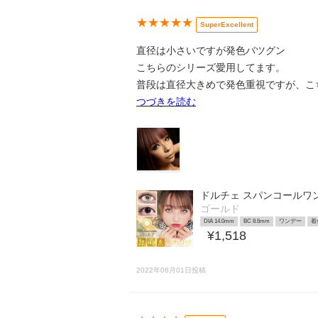
★★★★★
SuperExcellent
直径は小さいですが発色バツグン
こちらのシリーズ愛用してます。
普段は直径大きめで発色重視ですが、こ
つづきを読む
ドルチェ スパンコールワンデ
ゴールド
DIA 14.0mm
BC 8.6mm
ワンデー
着
¥1,518
2022年06月01日投稿