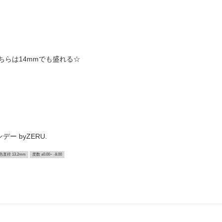
ちらは14mmでも盛れる☆
ー byZERU.
色直径 13.2mm
度数 ±0.00~ -8.00