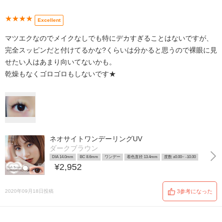
★★★★
Excellent
マツエクなのでメイクなしでも特にデカすぎることはないですが、
完全スッピンだと付けてるかな?くらいは分かると思うので裸眼に見
せたい人はあまり向いてないかも。
乾燥もなくゴロゴロもしないです★
ネオサイトワンデーリングUV
ダークブラウン
DIA 14.0mm
BC 8.6mm
ワンデー
着色直径 13.4mm
度数 ±0.00~ -10.00
¥2,952
2020年09月18日投稿
3参考になった