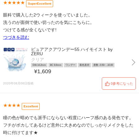
★★★★★
SuperExcellent
眼科で購入した2ウィークを使っていました。
洗うのが面倒で使い切ったのを気にこちらに。
つけてる感が全くないです!
つづきを読む
ピュアアクアワンデー55 ハイモイスト by
ZERU
クリア
DIA 14.2mm
BC 8.6mm
ワンデー
着色直径
度数 -0.50~ -10.00
¥1,609
2020年08月08日投稿
0参考になった
★★★★
Excellent
瞳の色が暗めでも派手にならない程度にハーフ感のある発色です。
フチがボカしてあるけど意外に大きめなのでしっかりメイクをした
時に付けてます★