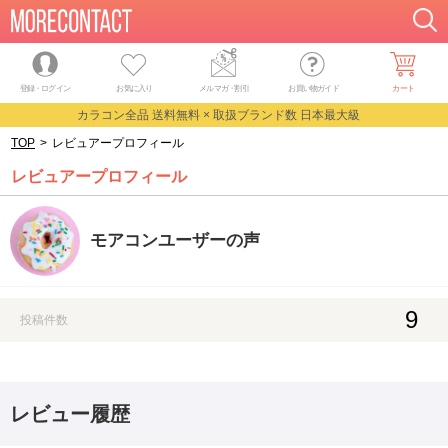
登録・ログイン
お気に入り
メルマガ
・
割引
お買い物ガイド
カート
カラコン全品 送料無料 × 取扱ブランド数 日本最大級
TOP
>
レビュアープロフィール
レビュアープロフィール
モアコンユーザーの声
9
投稿件数
レビュー履歴