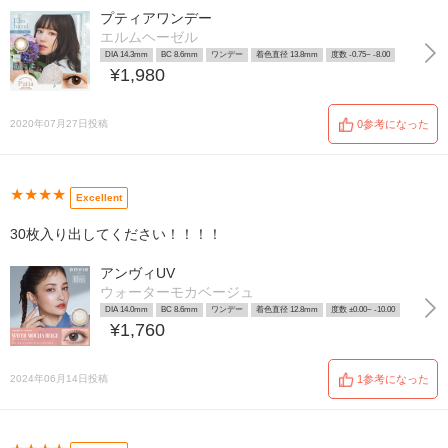
プティアワンデー
エルムヘーゼル
DIA 14.3mm
BC 8.6mm
ワンデー
着色直径 13.8mm
度数 -0.75~ -8.00
¥1,980
2020年07月27日投稿
0参考になった
★★★★
Excellent
30枚入り出してください！！！！
アンヴィUV
ウォーターモカベージュ
DIA 14.0mm
BC 8.6mm
ワンデー
着色直径 12.8mm
度数 ±0.00~ -10.00
¥1,760
2024年06月14日投稿
1参考になった