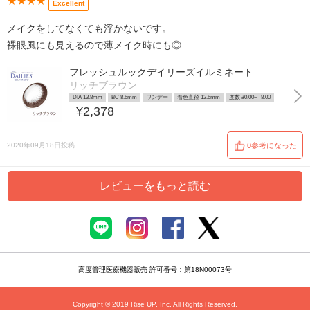
★★★★
Excellent
メイクをしてなくても浮かないです。
裸眼風にも見えるので薄メイク時にも◎
フレッシュルックデイリーズイルミネート
リッチブラウン
DIA 13.8mm
BC 8.6mm
ワンデー
着色直径 12.6mm
度数 ±0.00~ -8.00
¥2,378
2020年09月18日投稿
0参考になった
レビューをもっと読む
高度管理医療機器販売 許可番号：第18N00073号
Copyright © 2019 Rise UP, Inc. All Rights Reserved.