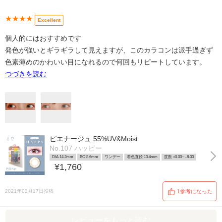
★★★★
Excellent
個人的にはおすすめです
発色が強いとギラギラして見えますが、このカラコンは派手過ぎず
色素薄めのかわいい目になれるので何回もリピートしています。
つづきを読む
ピエナージュ 55%UV&Moist
No.107 ハッピー
DIA 14.2mm
BC 8.6mm
ワンデー
着色直径 13.4mm
度数 ±0.00~ -8.00
¥1,760
2021年02月17日投稿
1参考になった
レビューをもっと読む