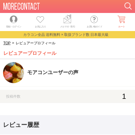
登録・ログイン
お気に入り
メルマガ
・
割引
お買い物ガイド
カート
カラコン全品 送料無料 × 取扱ブランド数 日本最大級
TOP
>
レビュアープロフィール
レビュアープロフィール
モアコンユーザーの声
1
投稿件数
レビュー履歴