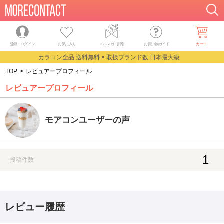
登録・ログイン
お気に入り
メルマガ
・
割引
お買い物ガイド
カート
カラコン全品 送料無料 × 取扱ブランド数 日本最大級
TOP
>
レビュアープロフィール
レビュアープロフィール
モアコンユーザーの声
1
投稿件数
レビュー履歴