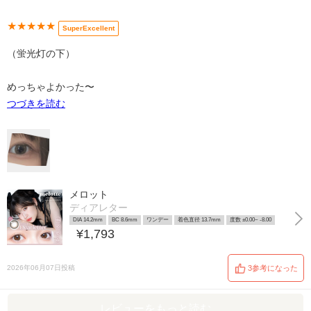
★★★★★
SuperExcellent
（蛍光灯の下）
めっちゃよかった〜
つづきを読む
メロット
ディアレター
DIA 14.2mm
BC 8.6mm
ワンデー
着色直径 13.7mm
度数 ±0.00~ -8.00
¥1,793
2026年06月07日投稿
3参考になった
レビューをもっと読む