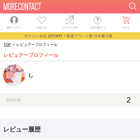
登録・ログイン
お気に入り
メルマガ
・
割引
お買い物ガイド
カート
カラコン全品 送料無料 × 取扱ブランド数 日本最大級
TOP
>
レビュアープロフィール
レビュアープロフィール
し
2
投稿件数
レビュー履歴