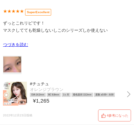
★★★★★
SuperExcellent
ずっとこれリピです！
マスクしてても乾燥しないしこのシリーズしか使えない
つづきを読む
#チュチュ
オレンジブラウン
DIA 14.2mm
BC 8.8mm
1ヶ月
着色直径 13.2mm
度数 ±0.00~ -8.00
¥1,265
2022年12月23日投稿
4参考になった