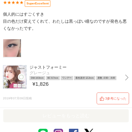
★★★★★
SuperExcellent
個人的にはすごくすき
目の色だけ変えてくれて、わたしは黒っぽい瞳なのですが発色も悪
くなかったです。
ジャストフォーミー
グレージュ
DIA 14.0mm
BC 8.7mm
ワンデー
着色直径 12.2mm
度数 -0.50~ -9.00
¥1,826
2019年07月09日投稿
3参考になった
レビューをもっと読む