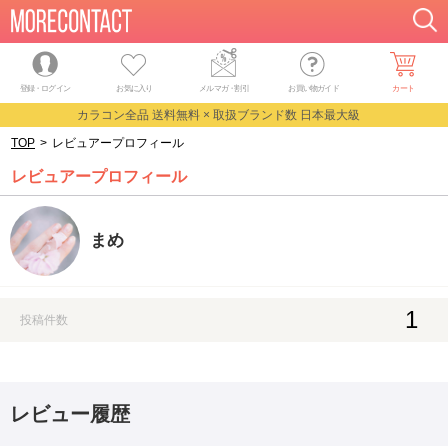
登録・ログイン
お気に入り
メルマガ
・
割引
お買い物ガイド
カート
カラコン全品 送料無料 × 取扱ブランド数 日本最大級
TOP
>
レビュアープロフィール
レビュアープロフィール
まめ
1
投稿件数
レビュー履歴