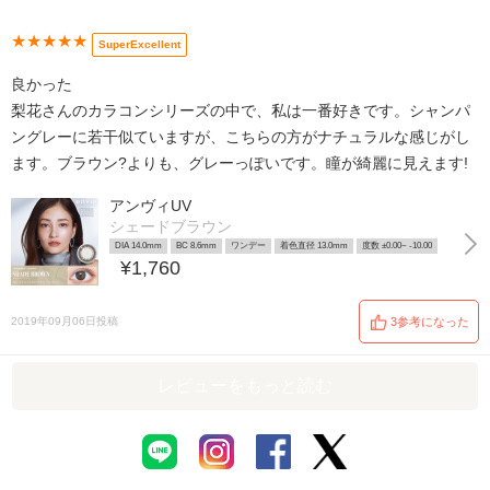
★★★★★
SuperExcellent
良かった
梨花さんのカラコンシリーズの中で、私は一番好きです。シャンパ
ングレーに若干似ていますが、こちらの方がナチュラルな感じがし
ます。ブラウン?よりも、グレーっぽいです。瞳が綺麗に見えます!
アンヴィUV
シェードブラウン
DIA 14.0mm
BC 8.6mm
ワンデー
着色直径 13.0mm
度数 ±0.00~ -10.00
¥1,760
2019年09月06日投稿
3参考になった
レビューをもっと読む