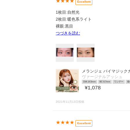
★★★★
Excellent
1枚目:自然光
2枚目:暖色系ライト
裸眼:黒目
つづきを読む
メランジェ バイマジック
ヴァージナルアッシュ
DIA 14.5mm
BC 8.7mm
ワンデー
着
¥1,078
2021年11月13日投稿
★★★★
Excellent