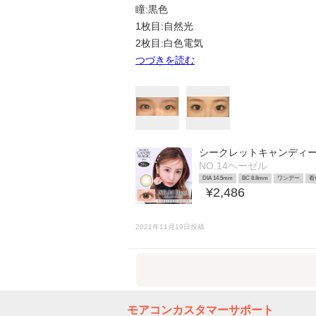
瞳:黒色
1枚目:自然光
2枚目:白色電気
つづきを読む
シークレットキャンディ
NO.14ヘーゼル
DIA 14.5mm
BC 8.8mm
ワンデー
着
¥2,486
2021年11月19日投稿
モアコンカスタマーサポート