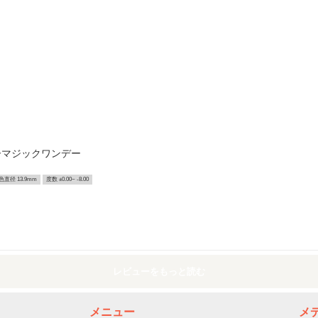
ーマジックワンデー
色直径 13.9mm
度数 ±0.00~ -8.00
レビューをもっと読む
メニュー
メ