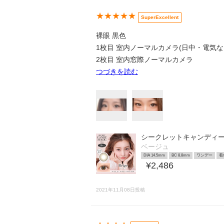
★★★★★
SuperExcellent
裸眼 黒色
1枚目 室内ノーマルカメラ(日中・電気な
2枚目 室内窓際ノーマルカメラ
つづきを読む
シークレットキャンディ
ベージュ
DIA 14.5mm
BC 8.8mm
ワンデー
着
¥2,486
2021年11月08日投稿