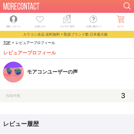
登録・ログイン
お気に入り
メルマガ
・
割引
お買い物ガイド
カート
カラコン全品 送料無料 × 取扱ブランド数 日本最大級
TOP
>
レビュアープロフィール
レビュアープロフィール
モアコンユーザーの声
3
投稿件数
レビュー履歴