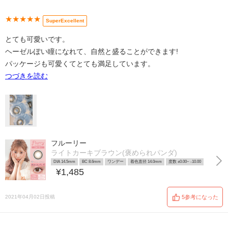
★★★★★
SuperExcellent
とても可愛いです。
ヘーゼルぽい瞳になれて、自然と盛ることができます!
パッケージも可愛くてとても満足しています。
つづきを読む
フルーリー
ライトカーキブラウン(褒められパンダ)
DIA 14.5mm
BC 8.6mm
ワンデー
着色直径 14.0mm
度数 ±0.00~ -10.00
¥1,485
2021年04月02日投稿
5参考になった