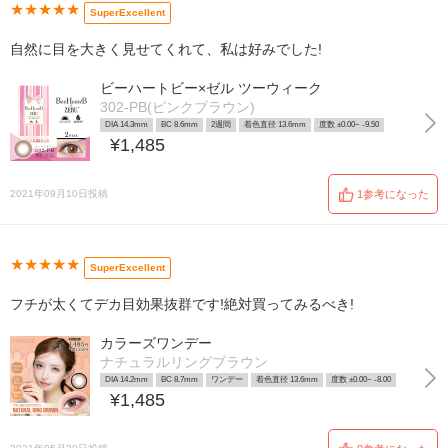
★★★★★
SuperExcellent
自然に目を大きく見せてくれて、私は好みでした!
ビーハートビー×ゼル ツーウィーク
302-PB(ピンクブラウン)
DIA 14.3mm
BC 8.6mm
2週間
着色直径 13.6mm
度数 ±0.00~ -9.50
¥1,485
2021年09月10日投稿
1参考になった
★★★★★
SuperExcellent
フチが太くてデカ目効果抜群です!絶対買ってみるべき!
カラーズワンデー
ナチュラルリングブラウン
DIA 14.2mm
BC 8.7mm
ワンデー
着色直径 13.6mm
度数 ±0.00~ -8.00
¥1,485