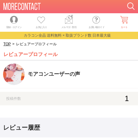
登録・ログイン
お気に入り
メルマガ
・
割引
お買い物ガイド
カート
カラコン全品 送料無料 × 取扱ブランド数 日本最大級
TOP
>
レビュアープロフィール
レビュアープロフィール
モアコンユーザーの声
1
投稿件数
レビュー履歴