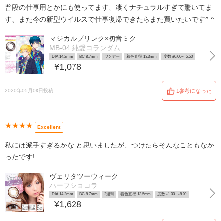
普段の仕事用とかにも使ってます、凄くナチュラルすぎて驚いてま
す、また今の新型ウイルスで仕事復帰できたらまた買いたいです^ ^
マジカルブリンク×初音ミク
MB-04:純愛コランダム
DIA 14.2mm
BC 8.7mm
ワンデー
着色直径 13.3mm
度数 ±0.00~ -5.50
¥1,078
2020年05月08日投稿
1参考になった
★★★★
Excellent
私には派手すぎるかな と思いましたが、つけたらそんなこともなか
ったです!
ヴェリタツーウィーク
ハーフショコラ
DIA 14.2mm
BC 8.7mm
2週間
着色直径 13.5mm
度数 -1.00~ -8.00
¥1,628