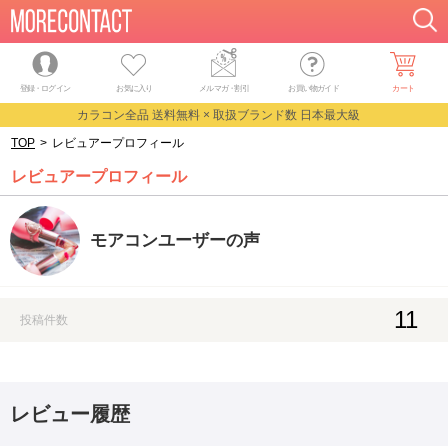
登録・ログイン
お気に入り
メルマガ
・
割引
お買い物ガイド
カート
カラコン全品 送料無料 × 取扱ブランド数 日本最大級
TOP
>
レビュアープロフィール
レビュアープロフィール
モアコンユーザーの声
11
投稿件数
レビュー履歴