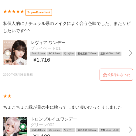
★★★★★
SuperExcellent
私個人的にナチュラル系のメイクによく合う色味でした、またリピ
したいです^ ^
レヴィア ワンデー
プライベート01
DIA 14.1mm
BC 8.6mm
ワンデー
着色直径 13.0mm
度数 ±0.00~ -10.00
¥1,716
2020年05月08日投稿
0参考になった
★★
ちょこちょこ緑が目の中に映ってしまい凄いびっくりしました
トロンプルイユワンデー
グリーン002
DIA 14.0mm
BC 8.6mm
ワンデー
着色直径 13.1mm
度数 -5.50~ -5.50