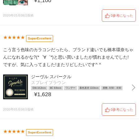
¥1,100
2020年05月08日投稿
0参考になった
★★★★★
SuperExcellent
こう言う色味のカラコンだったら、ブランド違いでも橋本環奈ちゃ
んになれるかな?(*゜∀゜*)と思い買いましたが慣れませんでした!
ですが、気に入ってました!またリピしたいです^ ^
ジーヴル スパークル
スプレイブラウン
DIA 14.2mm
BC 8.6mm
ワンデー
着色直径 13.0mm
度数 -9.50~ -9.50
¥1,628
2020年05月08日投稿
0参考になった
★★★★★
SuperExcellent