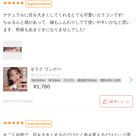
★★★★★
SuperExcellent
ナチュラルに目を大きくしてくれるとても可愛いカラコンです!
ちゅるんと感があって、縁もふんわりしてて使いやすいかなと思い
ます。乾燥もあまりきになりませんでした!
モラク ワンデー
ダズルベージュ
DIA 14.2mm
BC 8.6mm
ワンデー
着色直径 12.8mm
度数 ±0.00~ -10.00
¥1,760
2022年01月16日投稿
1参考になった
★★★★★
SuperExcellent
すごく自然で、目を大きくするのではなく色を変えるだけという理