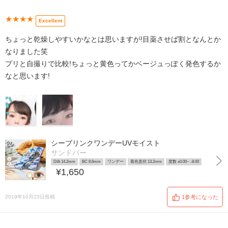
★★★★
Excellent
ちょっと乾燥しやすいかなとは思いますが!目薬させば割となんとか
なりました笑
プリと自撮りで比較!ちょっと黄色ってかベージュっぽく発色するか
なと思います!
シーブリンクワンデーUVモイスト
サンドバー
DIA 14.2mm
BC 8.6mm
ワンデー
着色直径 13.2mm
度数 ±0.00~ -8.00
¥1,650
2019年10月23日投稿
1参考になった