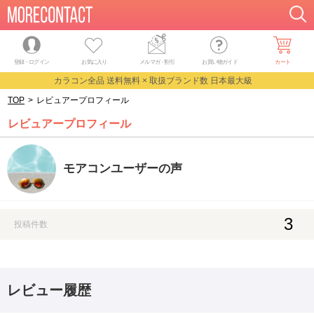
登録・ログイン
お気に入り
メルマガ
・
割引
お買い物ガイド
カート
カラコン全品 送料無料 × 取扱ブランド数 日本最大級
TOP
>
レビュアープロフィール
レビュアープロフィール
モアコンユーザーの声
3
投稿件数
レビュー履歴