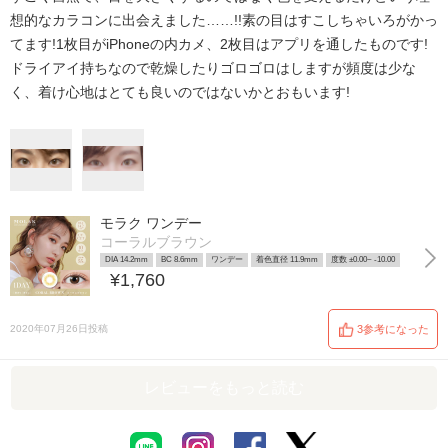
想的なカラコンに出会えました……!!素の目はすこしちゃいろがかっ
てます!1枚目がiPhoneの内カメ、2枚目はアプリを通したものです!
ドライアイ持ちなので乾燥したりゴロゴロはしますが頻度は少な
く、着け心地はとても良いのではないかとおもいます!
モラク ワンデー
コーラルブラウン
DIA 14.2mm
BC 8.6mm
ワンデー
着色直径 11.9mm
度数 ±0.00~ -10.00
¥1,760
2020年07月26日投稿
3参考になった
レビューをもっと読む