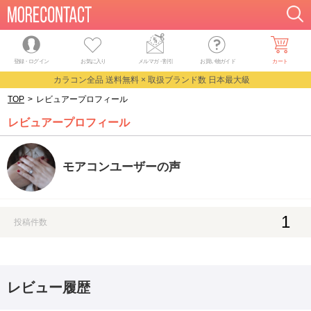
登録・ログイン
お気に入り
メルマガ
・
割引
お買い物ガイド
カート
カラコン全品 送料無料 × 取扱ブランド数 日本最大級
TOP
>
レビュアープロフィール
レビュアープロフィール
モアコンユーザーの声
1
投稿件数
レビュー履歴