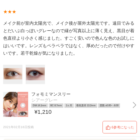
★★★
メイク前が室内太陽光で、メイク後が屋外太陽光です。遠目でみる
とだいぶ白っぽいグレーなので縁が写真以上に薄く見え、黒目が着
色直径より小さく感じました。すごく安いので色んな色のお試しに
はいいです。レンズもペラペラではなく、厚めだったので付けやす
いです。若干乾燥が気になりました。
フォモミマンスリー
シアーグレー
DIA 14.1mm
BC 8.7mm
1ヶ月
着色直径 13.2mm
度数 ±0.00~ -8.00
¥1,210
2021年02月16日投稿
6参考になった