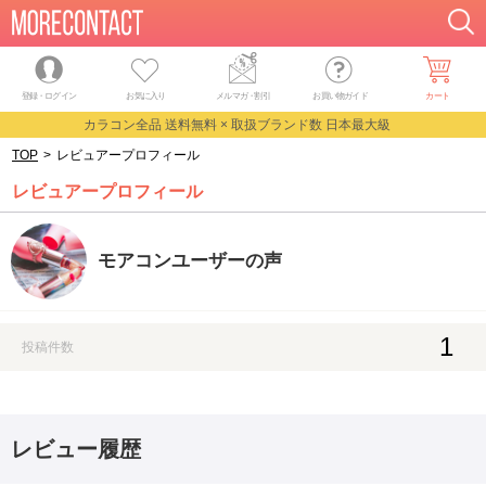
登録・ログイン
お気に入り
メルマガ
・
割引
お買い物ガイド
カート
カラコン全品 送料無料 × 取扱ブランド数 日本最大級
TOP
>
レビュアープロフィール
レビュアープロフィール
モアコンユーザーの声
1
投稿件数
レビュー履歴