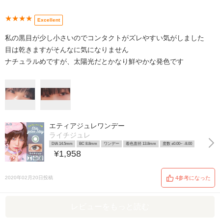
★★★★
Excellent
私の黒目が少し小さいのでコンタクトがズレやすい気がしました
目は乾きますがそんなに気になりません
ナチュラルめですが、太陽光だとかなり鮮やかな発色です
エティアジュレワンデー
ライチジュレ
DIA 14.5mm
BC 8.8mm
ワンデー
着色直径 13.8mm
度数 ±0.00~ -8.00
¥1,958
2020年02月20日投稿
4参考になった
レビューをもっと読む