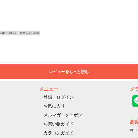
色直径 13.0mm
度数 ±0.00~ -8.00
レビューをもっと読む
メニュー
メ
登録・ログイン
お気に入り
メルマガ・クーポン
高
お買い物ガイド
許可
カラコンガイド