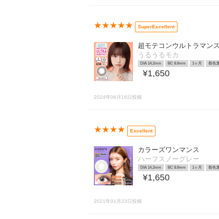
★★★★★
SuperExcellent
超モテコンウルトラマン
うるうるモカ
DIA 14.2mm
BC 8.6mm
1ヶ月
着色直
¥1,650
2024年06月16日投稿
★★★★
Excellent
カラーズワンマンス
ハーフスノーグレー
DIA 14.2mm
BC 8.6mm
1ヶ月
着色直
¥1,650
2021年01月23日投稿