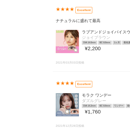
★★★★
Excellent
ナチュラルに盛れて最高
ラブアンドジョイバイス
ジョイブラウン
DIA 14.0mm
BC 8.6mm
1ヶ月
着色直
¥2,200
2021年03月03日投稿
★★★★
Excellent
モラク ワンデー
ダズルグレー
DIA 14.2mm
BC 8.6mm
ワンデー
着
¥1,760
2021年12月28日投稿