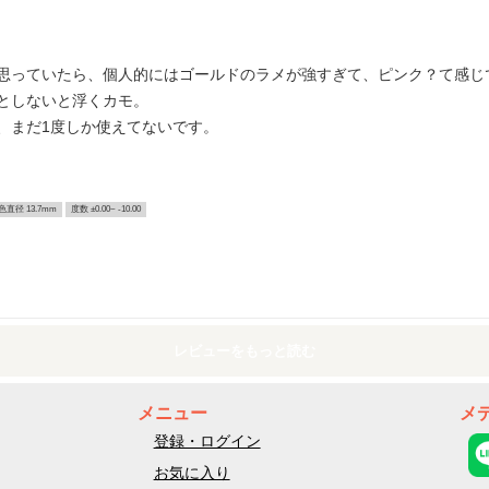
思っていたら、個人的にはゴールドのラメが強すぎて、ピンク？て感じ
としないと浮くカモ。
、まだ1度しか使えてないです。
色直径 13.7mm
度数 ±0.00~ -10.00
レビューをもっと読む
メニュー
メ
登録・ログイン
お気に入り