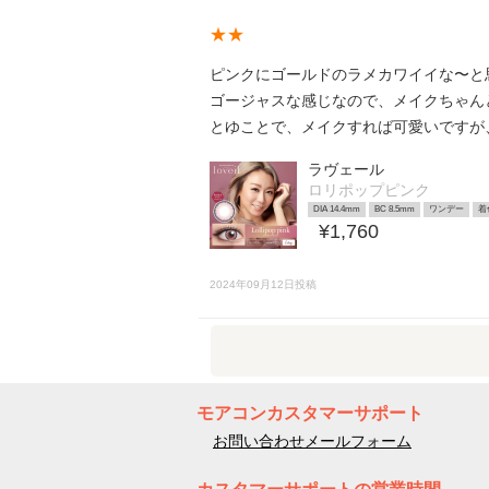
★★
ピンクにゴールドのラメカワイイな〜と
ゴージャスな感じなので、メイクちゃん
とゆことで、メイクすれば可愛いですが
ラヴェール
ロリポップピンク
DIA 14.4mm
BC 8.5mm
ワンデー
着
¥1,760
2024年09月12日投稿
モアコンカスタマーサポート
お問い合わせメールフォーム