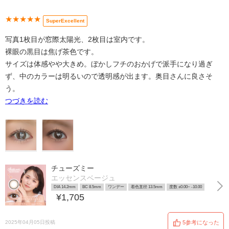
★★★★★
SuperExcellent
写真1枚目が窓際太陽光、2枚目は室内です。
裸眼の黒目は焦げ茶色です。
サイズは体感やや大きめ。ぼかしフチのおかげで派手になり過ぎ
ず、中のカラーは明るいので透明感が出ます。奥目さんに良さそ
う。
つづきを読む
チューズミー
エッセンスベージュ
DIA 14.2mm
BC 8.5mm
ワンデー
着色直径 13.5mm
度数 ±0.00~ -10.00
¥1,705
2025年04月05日投稿
5参考になった