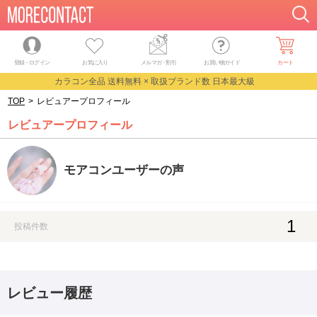
登録・ログイン
お気に入り
メルマガ
・
割引
お買い物ガイド
カート
カラコン全品 送料無料 × 取扱ブランド数 日本最大級
TOP
>
レビュアープロフィール
レビュアープロフィール
モアコンユーザーの声
1
投稿件数
レビュー履歴