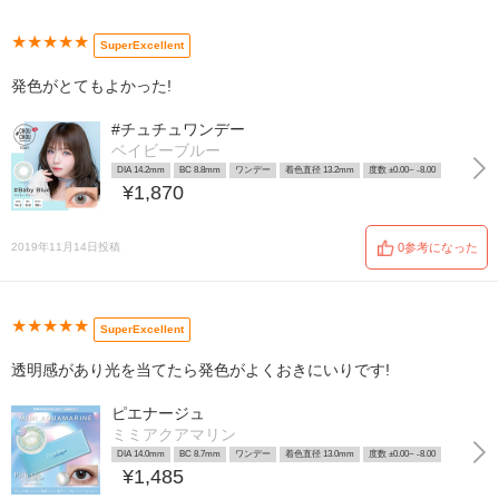
★★★★★
SuperExcellent
発色がとてもよかった!
#チュチュワンデー
ベイビーブルー
DIA 14.2mm
BC 8.8mm
ワンデー
着色直径 13.2mm
度数 ±0.00~ -8.00
¥1,870
2019年11月14日投稿
0参考になった
★★★★★
SuperExcellent
透明感があり光を当てたら発色がよくおきにいりです!
ピエナージュ
ミミアクアマリン
DIA 14.0mm
BC 8.7mm
ワンデー
着色直径 13.0mm
度数 ±0.00~ -8.00
¥1,485