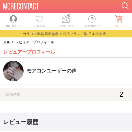
登録・ログイン
お気に入り
メルマガ
・
割引
お買い物ガイド
カート
カラコン全品 送料無料 × 取扱ブランド数 日本最大級
TOP
>
レビュアープロフィール
レビュアープロフィール
モアコンユーザーの声
2
投稿件数
レビュー履歴