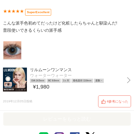
★★★★★
SuperExcellent
こんな派手色初めてだったけど化粧したらちゃんと馴染んだ!
普段使いできるくらいの派手感
リルムーンワンマンス
ウォーターウォーター
DIA 14.5mm
BC 8.6mm
1ヶ月
着色直径 13.8mm
度数 ~
¥1,980
2019年12月05日投稿
4参考になった
レビューをもっと読む