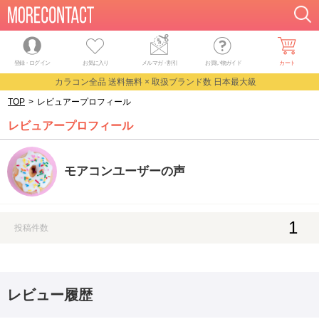
登録・ログイン
お気に入り
メルマガ
・
割引
お買い物ガイド
カート
カラコン全品 送料無料 × 取扱ブランド数 日本最大級
TOP
>
レビュアープロフィール
レビュアープロフィール
モアコンユーザーの声
1
投稿件数
レビュー履歴