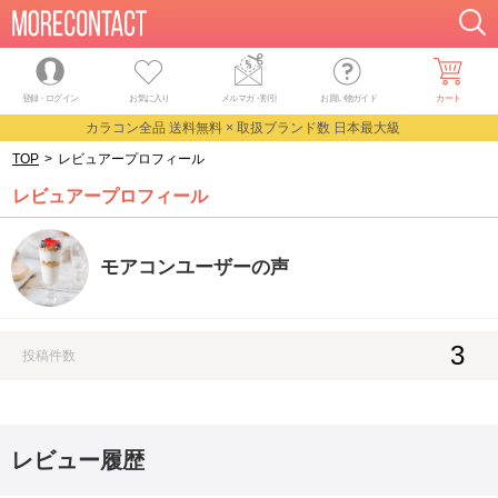
登録・ログイン
お気に入り
メルマガ
・
割引
お買い物ガイド
カート
カラコン全品 送料無料 × 取扱ブランド数 日本最大級
TOP
>
レビュアープロフィール
レビュアープロフィール
モアコンユーザーの声
3
投稿件数
レビュー履歴