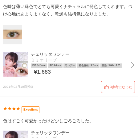
色味は薄い緑色でとても可愛くナチュラルに発色してくれます。つ
け心地はあまりよくなく、乾燥も結構気になりました。
チェリッタワンデー
ミミオリーブ
DIA 14.1mm
BC 8.6mm
ワンデー
着色直径 13.2mm
度数 -3.00~ -3.00
¥1,683
2021年02月10日投稿
3参考になった
★★★★
Excellent
色はすごく可愛かったけど少しごろごろした。
チェリッタワンデー