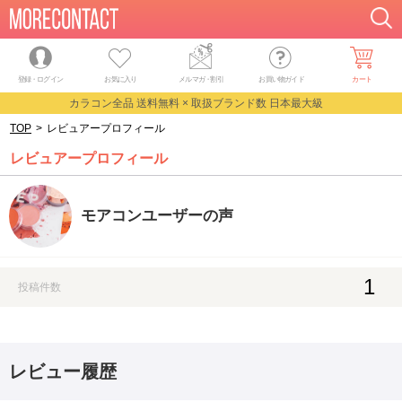
登録・ログイン
お気に入り
メルマガ
・
割引
お買い物ガイド
カート
カラコン全品 送料無料 × 取扱ブランド数 日本最大級
TOP
>
レビュアープロフィール
レビュアープロフィール
モアコンユーザーの声
1
投稿件数
レビュー履歴