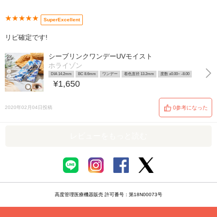
★★★★★
SuperExcellent
リピ確定です!
シーブリンクワンデーUVモイスト
ホライゾン
DIA 14.2mm
BC 8.6mm
ワンデー
着色直径 13.2mm
度数 ±0.00~ -8.00
¥1,650
2020年02月04日投稿
0参考になった
レビューをもっと読む
高度管理医療機器販売 許可番号：第18N00073号