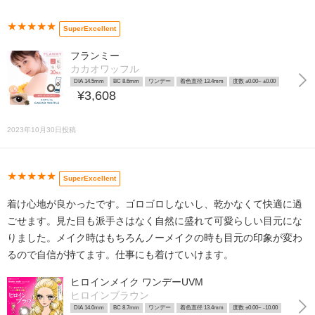
★★★★★
SuperExcellent
フランミー
カカオワッフル
DIA 14.5mm
BC 8.6mm
ワンデー
着色直径 13.4mm
度数 ±0.00~ ±0.00
¥3,608
2023年10月30日投稿
★★★★★
SuperExcellent
着け心地が良かったです。ゴロゴロしないし、乾かなくて快適に過
ごせます。見た目も派手さはなく自然に盛れて可愛らしい目元にな
りました。メイク時はもちろんノーメイクの時も目元の印象が変わ
るので自信が持てます。仕事にも着けていけます。
ヒロインメイク ワンデーUVM
ヒロインブラウン
DIA 14.0mm
BC 8.7mm
ワンデー
着色直径 13.4mm
度数 ±0.00~ -10.00