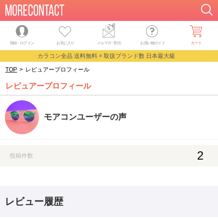
登録・ログイン
お気に入り
メルマガ
・
割引
お買い物ガイド
カート
カラコン全品 送料無料 × 取扱ブランド数 日本最大級
TOP
>
レビュアープロフィール
レビュアープロフィール
モアコンユーザーの声
2
投稿件数
レビュー履歴