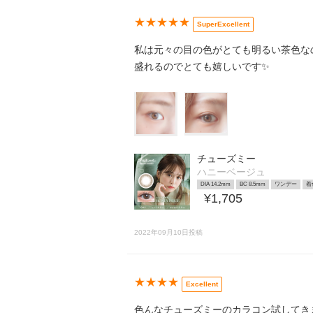
★★★★★
SuperExcellent
私は元々の目の色がとても明るい茶色な
盛れるのでとても嬉しいです✨
チューズミー
ハニーベージュ
DIA 14.2mm
BC 8.5mm
ワンデー
着
¥1,705
2022年09月10日投稿
★★★★
Excellent
色んなチューズミーのカラコン試してき