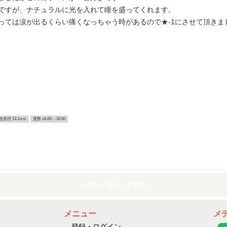
ですが、ナチュラルに光を入れて瞳を盛ってくれます。
ては涙が出るくらい痛くなっちゃう時があるので★-1にさせて頂きました
色直径 13.1mm
度数 ±0.00~ -10.00
レビューをもっと読む
メニュー
メ
登録・ログイン