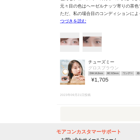
元々目の色はヘーゼルナッツ寄りの茶色
ただ、私の場合目のコンディションによっ
つづきを読む
チューズミー
グロスブラウン
DIA 14.2mm
BC 8.5mm
ワンデー
着
¥1,705
2023年09月21日投稿
モアコンカスタマーサポート
お問い合わせメールフォーム