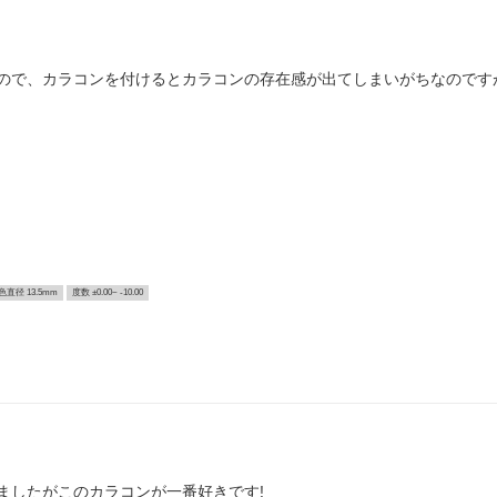
ので、カラコンを付けるとカラコンの存在感が出てしまいがちなのです
色直径 13.5mm
度数 ±0.00~ -10.00
ましたがこのカラコンが一番好きです!