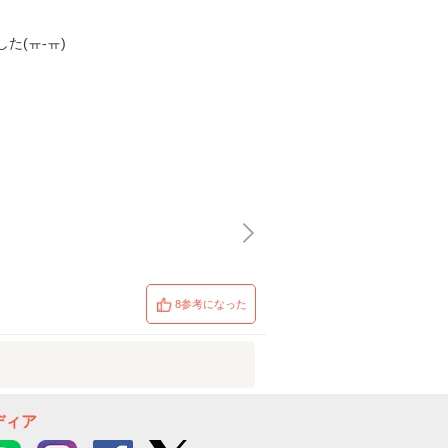
(ㅠ-ㅠ)
8参考になった
ディア