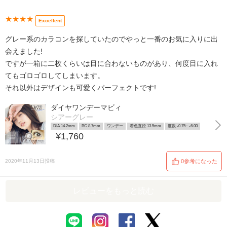
★★★★
Excellent
グレー系のカラコンを探していたのでやっと一番のお気に入りに出
会えました!
ですが一箱に二枚くらいは目に合わないものがあり、何度目に入れ
てもゴロゴロしてしまいます。
それ以外はデザインも可愛くパーフェクトです!
ダイヤワンデーマビィ
シアーグレー
DIA 14.2mm
BC 8.7mm
ワンデー
着色直径 13.5mm
度数 -0.75~ -6.00
¥1,760
2020年11月13日投稿
0参考になった
レビューをもっと読む