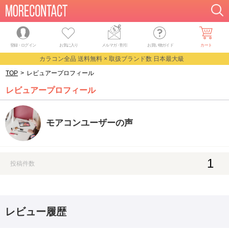
登録・ログイン
お気に入り
メルマガ
・
割引
お買い物ガイド
カート
カラコン全品 送料無料 × 取扱ブランド数 日本最大級
TOP
>
レビュアープロフィール
レビュアープロフィール
モアコンユーザーの声
1
投稿件数
レビュー履歴