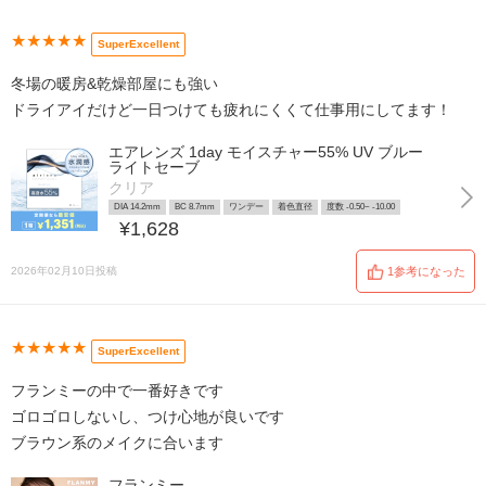
★★★★★
SuperExcellent
冬場の暖房&乾燥部屋にも強い
ドライアイだけど一日つけても疲れにくくて仕事用にしてます！
エアレンズ 1day モイスチャー55% UV ブルー
ライトセーブ
クリア
DIA 14.2mm
BC 8.7mm
ワンデー
着色直径
度数 -0.50~ -10.00
¥1,628
2026年02月10日投稿
1参考になった
★★★★★
SuperExcellent
フランミーの中で一番好きです
ゴロゴロしないし、つけ心地が良いです
ブラウン系のメイクに合います
フランミー