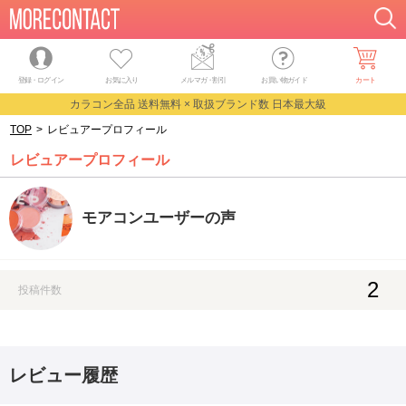
登録・ログイン
お気に入り
メルマガ
・
割引
お買い物ガイド
カート
カラコン全品 送料無料 × 取扱ブランド数 日本最大級
TOP
>
レビュアープロフィール
レビュアープロフィール
モアコンユーザーの声
2
投稿件数
レビュー履歴