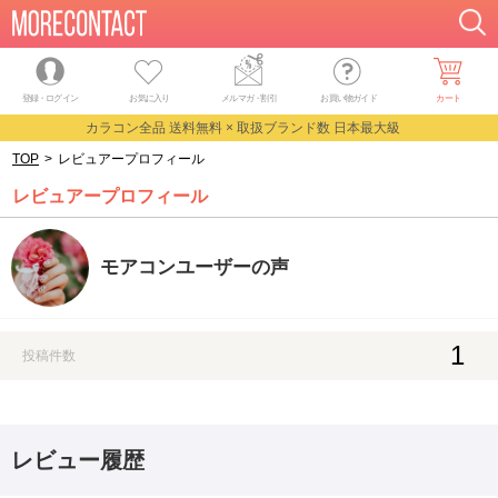
登録・ログイン
お気に入り
メルマガ
・
割引
お買い物ガイド
カート
カラコン全品 送料無料 × 取扱ブランド数 日本最大級
TOP
>
レビュアープロフィール
レビュアープロフィール
モアコンユーザーの声
1
投稿件数
レビュー履歴