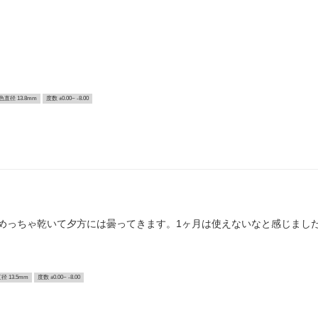
色直径 13.8mm
度数 ±0.00~ -8.00
めっちゃ乾いて夕方には曇ってきます。1ヶ月は使えないなと感じまし
径 13.5mm
度数 ±0.00~ -8.00