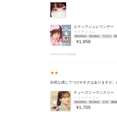
エティアジュレワンデー
ライチジュレ
DIA 14.5mm
BC 8.8mm
ワンデー
着
¥1,958
2020年02月23日投稿
★★
自然な感じでつけやすさはありますが、
チューズミーマンスリー
ハニーベージュ
DIA 14.2mm
BC 8.6mm
1ヶ月
着色直
¥1,705