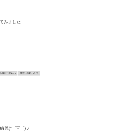
けてみました
色直径 13.5mm
度数 ±0.00~ -8.00
麗(*゜▽゜)ノ