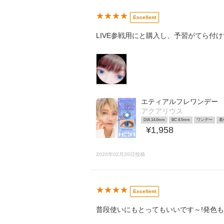
★★★★
Excellent
LIVE参戦用にと購入し、予習がてら付
エティアルフレワンデー
アクアリウス
DIA 14.0mm
BC 8.5mm
ワンデー
着
¥1,958
2020年02月20日投稿
★★★★
Excellent
普段使いにもとってもいいです～!発色も綺