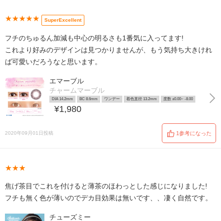
★★★★★
SuperExcellent
フチのちゅるん加減も中心の明るさも1番気に入ってます!
これより好みのデザインは見つかりませんが、もう気持ち大きけれ
ば可愛いだろうなと思います。
エマーブル
チャームマーブル
DIA 14.2mm
BC 8.6mm
ワンデー
着色直径 13.2mm
度数 ±0.00~ -8.00
¥1,980
2020年09月01日投稿
1参考になった
★★★
焦げ茶目でこれを付けると薄茶のほわっとした感じになりました!
フチも無く色が薄いのでデカ目効果は無いです、、凄く自然です。
チューズミー