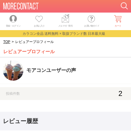
登録・ログイン
お気に入り
メルマガ
・
割引
お買い物ガイド
カート
カラコン全品 送料無料 × 取扱ブランド数 日本最大級
TOP
>
レビュアープロフィール
レビュアープロフィール
モアコンユーザーの声
2
投稿件数
レビュー履歴