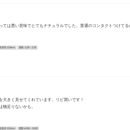
っては悪い意味でとてもナチュラルでした。普通のコンタクトつけてる
色直径 12.8mm
度数 -1.25~ -1.25
を大きく見せてくれています。リピ買いです！
は物足りないかも。
色直径 13.0mm
度数 ±0.00~ -10.00