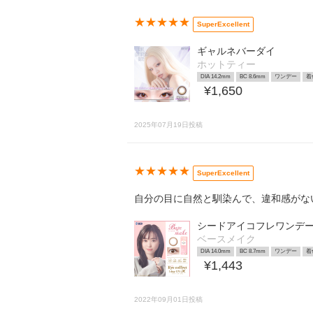
★★★★★
SuperExcellent
ギャルネバーダイ
ホットティー
DIA 14.2mm
BC 8.6mm
ワンデー
着
¥1,650
2025年07月19日投稿
★★★★★
SuperExcellent
自分の目に自然と馴染んで、違和感がな
シードアイコフレワンデー
ベースメイク
DIA 14.0mm
BC 8.7mm
ワンデー
着
¥1,443
2022年09月01日投稿