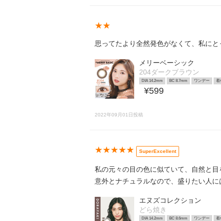
★★
思ってたより全然発色がなくて、私にと
メリーベーシック
204ダークブラウン
DIA 14.2mm
BC 8.7mm
ワンデー
着
¥599
2022年09月01日投稿
★★★★★
SuperExcellent
私の元々の目の色に似ていて、自然と目
意外とナチュラルなので、盛りたい人に
エヌズコレクション
どら焼き
DIA 14.2mm
BC 8.6mm
ワンデー
着