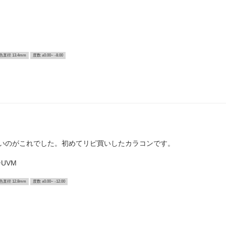
色直径 13.4mm
度数 ±0.00~ -8.00
いのがこれでした。初めてリピ買いしたカラコンです。
UVM
色直径 12.8mm
度数 ±0.00~ -12.00