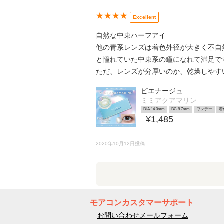
★★★★
Excellent
自然な中東ハーフアイ
他の青系レンズは着色外径が大きく不自
と憧れていた中東系の瞳になれて満足で
ただ、レンズが分厚いのか、乾燥しやす
ピエナージュ
ミミアクアマリン
DIA 14.0mm
BC 8.7mm
ワンデー
着
¥1,485
2020年10月12日投稿
モアコンカスタマーサポート
お問い合わせメールフォーム