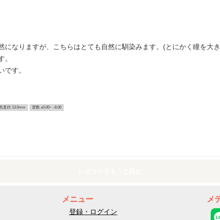
然になりますが、こちらはとても自然に馴染みます。(とにかく瞳を大き
す。
いです。
色直径 13.0mm
度数 ±0.00~ -8.00
レビューをもっと読む
メニュー
メ
登録・ログイン