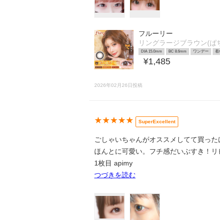
フルーリー
リングラージブラウン(ぱ
DIA 15.0mm
BC 8.6mm
ワンデー
着
¥1,485
2026年02月26日投稿
★★★★★
SuperExcellent
ごしゃいちゃんがオススメしてて買った
ほんとに可愛い。フチ感だいぶすき！リピ
1枚目 apimy
つづきを読む