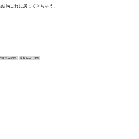
も結局これに戻ってきちゃう。
色直径 13.8mm
度数 ±0.00~ -8.00