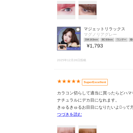
マジェットリラックス
マグノリアグレー
DIA 14.5mm
BC 8.6mm
ワンデー
着
¥1,793
2025年12月26日投稿
★★★★★
SuperExcellent
カラコン切らして適当に買ったらどハマ
ナチュラルにデカ目になれます。
きゅるきゅるお目目になりたいよ🫩って
つづきを読む