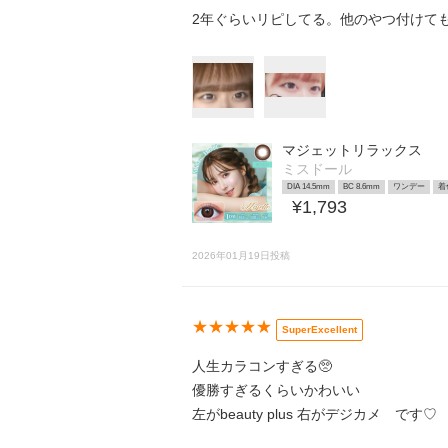
2年ぐらいリピしてる。他のやつ付けて
マジェットリラックス
ミスドール
DIA 14.5mm
BC 8.6mm
ワンデー
着
¥1,793
2026年01月19日投稿
★★★★★
SuperExcellent
人生カラコンすぎる🥺
優勝すぎるくらいかわいい
左がbeauty plus 右がデジカメ です♡