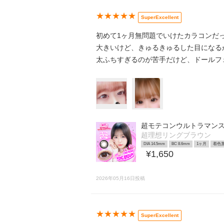
★★★★★
SuperExcellent
初めて1ヶ月無問題でいけたカラコンだ
大きいけど、きゅるきゅるした目になる
太ふちすぎるのが苦手だけど、ドールフ
超モテコンウルトラマン
超理想リングブラウン
DIA 14.5mm
BC 8.6mm
1ヶ月
着色直
¥1,650
2026年05月16日投稿
★★★★★
SuperExcellent