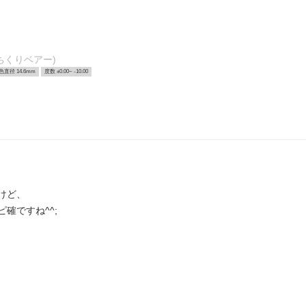
ちくりベアー)
色直径 14.6mm
度数 ±0.00~ -10.00
けど、
確ですね^^;