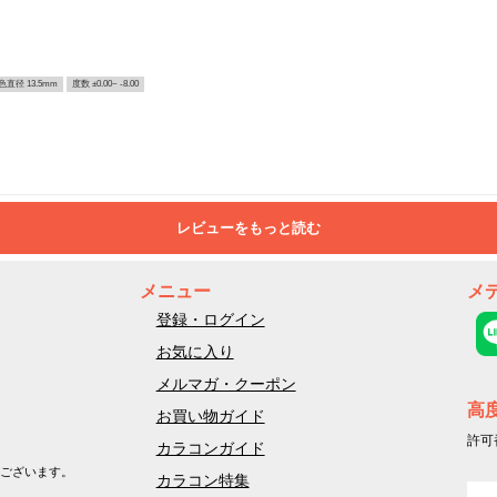
色直径 13.5mm
度数 ±0.00~ -8.00
レビューをもっと読む
メニュー
メ
登録・ログイン
お気に入り
メルマガ・クーポン
高
お買い物ガイド
許可
カラコンガイド
ございます。
カラコン特集