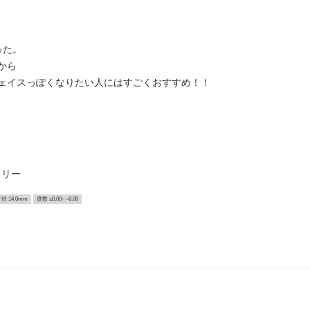
った。
から
ェイスっぽくなりたい人にはすごくおすすめ！！
スリー
径 14.0mm
度数 ±0.00~ -6.00